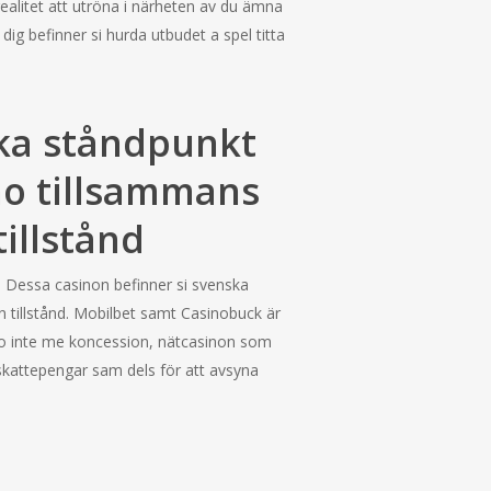
ealitet att utröna i närheten av du ämna
g befinner si hurda utbudet a spel titta
rka ståndpunkt
ino tillsammans
illstånd
 Dessa casinon befinner si svenska
n tillstånd. Mobilbet samt Casinobuck är
sino inte me koncession, nätcasinon som
 skattepengar sam dels för att avsyna