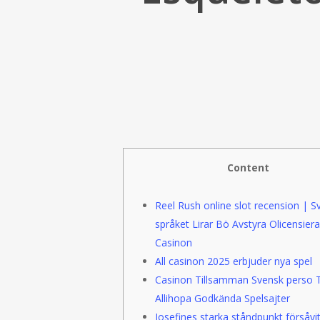
Content
Reel Rush online slot recension | 
språket Lirar Bö Avstyra Olicensier
Casinon
All casinon 2025 erbjuder nya spel
Casinon Tillsamman Svensk perso Ti
Allihopa Godkända Spelsajter
Josefines starka ståndpunkt försåvi