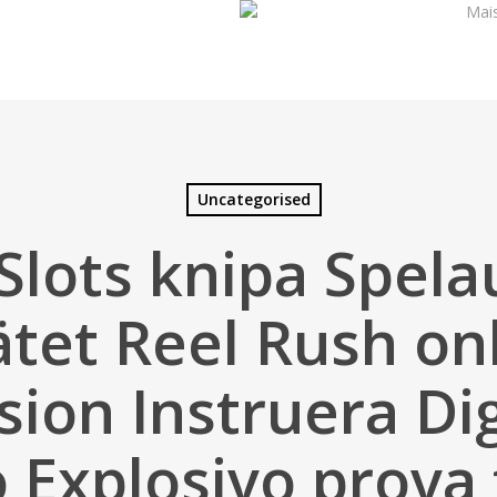
Mai
Uncategorised
Slots knipa Spel
Nätet Reel Rush onl
sion Instruera Dig
 Explosivo prova 