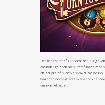
Det finns samt någon samt helt övrig sven
casinon i grunden men i förhållande med sp
ett par pro på svenska språket casino ino 
härrör en nordiskt area skada som befinner
casinomarknaden.