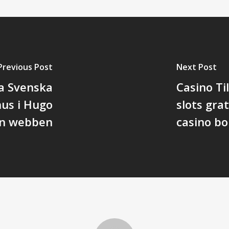
Previous Post
Next Post
ta Svenska
Casino T
us i Hugo
slots gra
en webben
casino b