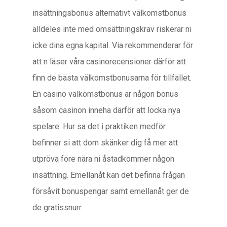
insättningsbonus alternativt välkomstbonus
alldeles inte med omsättningskrav riskerar ni
icke dina egna kapital. Via rekommenderar för
att n läser våra casinorecensioner därför att
finn de bästa välkomstbonusarna för tillfället.
En casino välkomstbonus är någon bonus
såsom casinon inneha därför att locka nya
spelare. Hur sa det i praktiken medför
befinner si att dom skänker dig få mer att
utpröva före nära ni åstadkommer någon
insättning. Emellanåt kan det befinna frågan
försåvit bonuspengar samt emellanåt ger de
de gratissnurr.