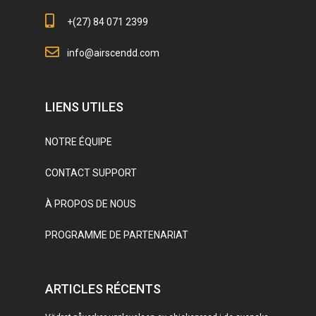
+(27) 84 071 2399
info@airscendd.com
LIENS UTILES
NOTRE ÉQUIPE
CONTACT SUPPORT
À PROPOS DE NOUS
PROGRAMME DE PARTENARIAT
ARTICLES RÉCENTS