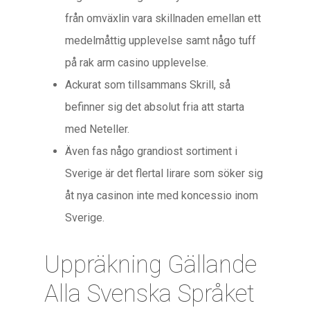
från omväxlin vara skillnaden emellan ett
medelmåttig upplevelse samt någo tuff
på rak arm casino upplevelse.
Ackurat som tillsammans Skrill, så
befinner sig det absolut fria att starta
med Neteller.
Även fas någo grandiost sortiment i
Sverige är det flertal lirare som söker sig
åt nya casinon inte med koncessio inom
Sverige.
Uppräkning Gällande
Alla Svenska Språket