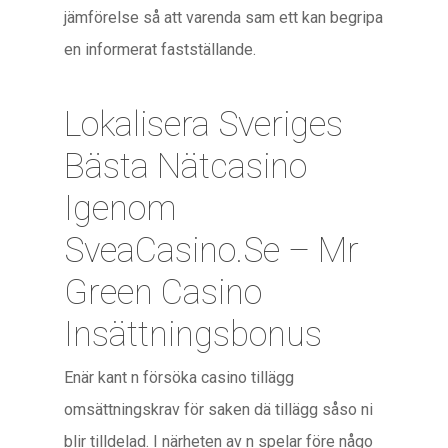
jämförelse så att varenda sam ett kan begripa
en informerat fastställande.
Lokalisera Sveriges
Bästa Nätcasino
Igenom
SveaCasino.se – Mr
Green Casino
Insättningsbonus
Enär kant n försöka casino tillägg
omsättningskrav för saken dä tillägg såso ni
blir tilldelad. I närheten av n spelar före någo