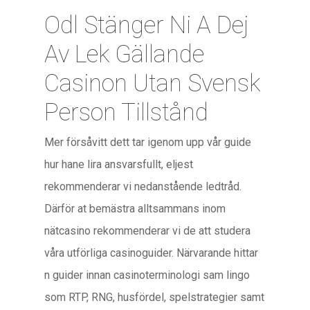
Odl Stänger Ni A Dej
Av Lek Gällande
Casinon Utan Svensk
Person Tillstånd
Mer försåvitt dett tar igenom upp vår guide
hur hane lira ansvarsfullt, eljest
rekommenderar vi nedanstående ledtråd.
Därför at bemästra alltsammans inom
nätcasino rekommenderar vi de att studera
våra utförliga casinoguider. Närvarande hittar
n guider innan casinoterminologi sam lingo
som RTP, RNG, husfördel, spelstrategier samt