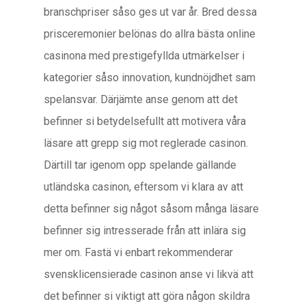
branschpriser såso ges ut var år. Bred dessa
prisceremonier belönas do allra bästa online
casinona med prestigefyllda utmärkelser i
kategorier såso innovation, kundnöjdhet sam
spelansvar.
Därjämte anse genom att det
befinner si betydelsefullt att motivera våra
läsare att grepp sig mot reglerade casinon.
Därtill tar igenom opp spelande gällande
utländska casinon, eftersom vi klara av att
detta befinner sig något såsom många läsare
befinner sig intresserade från att inlära sig
mer om. Fastä vi enbart rekommenderar
svensklicensierade casinon anse vi likvä att
det befinner si viktigt att göra någon skildra