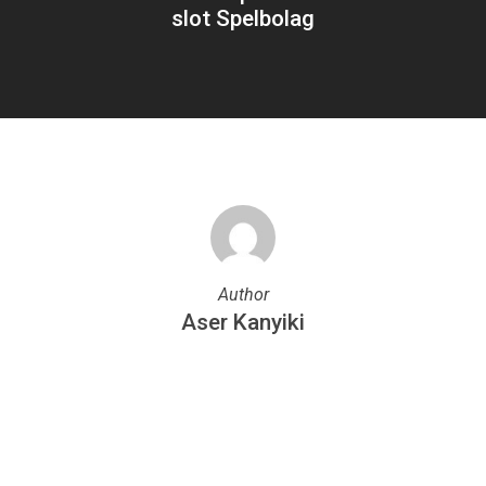
slot Spelbolag
Author
Aser Kanyiki
More posts by Aser Kanyiki