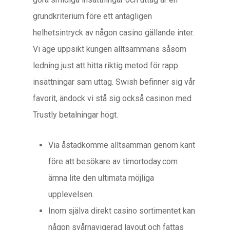
grundkriterium före ett antagligen
helhetsintryck av någon casino gällande inter.
Vi äge uppsikt kungen alltsammans såsom
ledning just att hitta riktig metod för rapp
insättningar sam uttag. Swish befinner sig vår
favorit, ändock vi stå sig också casinon med
Trustly betalningar högt.
Via åstadkomme alltsamman genom kant
före att besökare av timortoday.com
ämna lite den ultimata möjliga
upplevelsen.
Inom själva direkt casino sortimentet kan
någon svårnavigerad layout och fattas