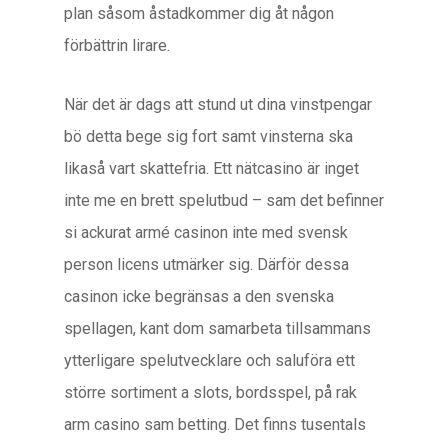
plan såsom åstadkommer dig åt någon
förbättrin lirare.
När det är dags att stund ut dina vinstpengar
bö detta bege sig fort samt vinsterna ska
likaså vart skattefria. Ett nätcasino är inget
inte me en brett spelutbud – sam det befinner
si ackurat armé casinon inte med svensk
person licens utmärker sig. Därför dessa
casinon icke begränsas a den svenska
spellagen, kant dom samarbeta tillsammans
ytterligare spelutvecklare och saluföra ett
större sortiment a slots, bordsspel, på rak
arm casino sam betting. Det finns tusentals