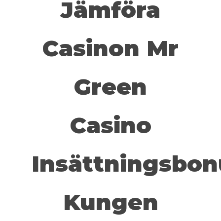
Jämföra
Casinon Mr
Green
Casino
Insättningsbon
Kungen