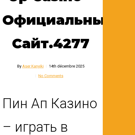
Официальный
Сайт.4277
By
Aser Kanyiki
14th décembre 2025
No Comments
Пин Ап Казино
– играть в