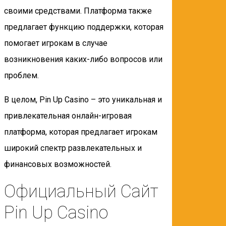
своими средствами. Платформа также
предлагает функцию поддержки, которая
помогает игрокам в случае
возникновения каких-либо вопросов или
проблем.
В целом, Pin Up Casino – это уникальная и
привлекательная онлайн-игровая
платформа, которая предлагает игрокам
широкий спектр развлекательных и
финансовых возможностей.
Официальный Сайт
Pin Up Casino