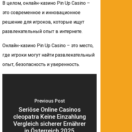
В целом, онлайн-казино Pin Up Casino –
это современное и инновационное
решение для игроков, которые ищут
развлекательный опыт в интернете.
Онлайн-казино Pin Up Casino – это место,
где игроки могут найти развлекательный
опыт, безопасность и уверенность.
Previous Post
Seriöse Online Casinos
cleopatra Keine Einzahlung
Vergleich sicherer Ernährer
in Österreich 2025