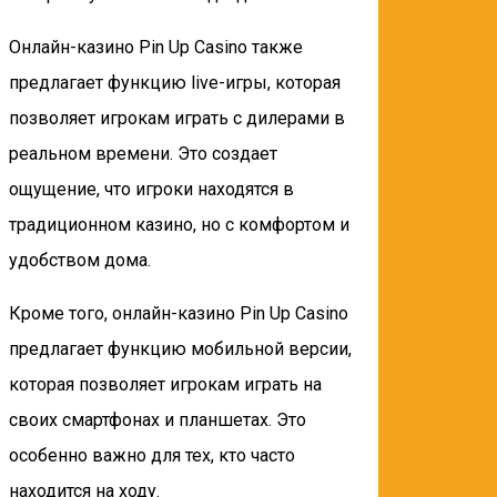
Онлайн-казино Pin Up Casino также
предлагает функцию live-игры, которая
позволяет игрокам играть с дилерами в
реальном времени. Это создает
ощущение, что игроки находятся в
традиционном казино, но с комфортом и
удобством дома.
Кроме того, онлайн-казино Pin Up Casino
предлагает функцию мобильной версии,
которая позволяет игрокам играть на
своих смартфонах и планшетах. Это
особенно важно для тех, кто часто
находится на ходу.