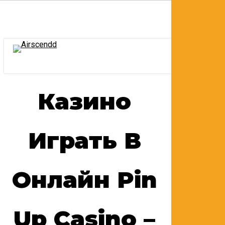
Skip
to
main
content
Uncategorised
Казино
Играть В
Онлайн Pin
Up Casino –