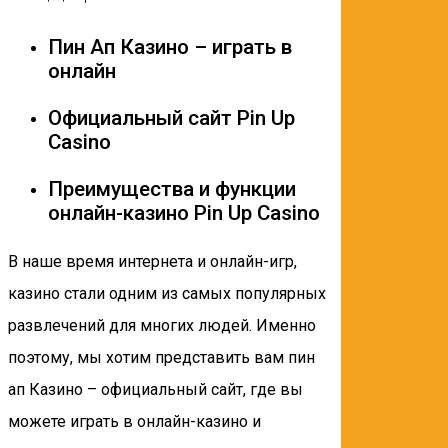
Пин Ап Казино – играть в
онлайн
Официальный сайт Pin Up
Casino
Преимущества и функции
онлайн-казино Pin Up Casino
В наше время интернета и онлайн-игр,
казино стали одним из самых популярных
развлечений для многих людей. Именно
поэтому, мы хотим представить вам пин
ап Казино – официальный сайт, где вы
можете играть в онлайн-казино и