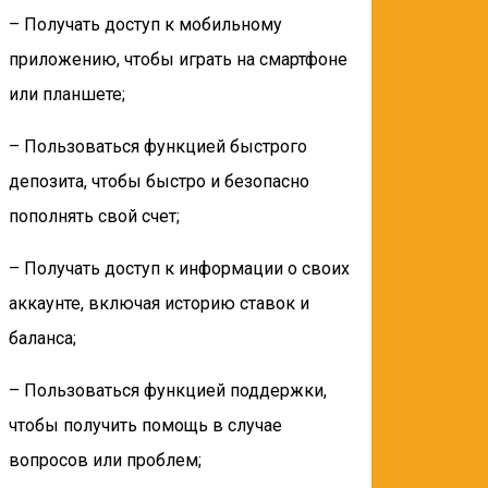
– Получать доступ к мобильному
приложению, чтобы играть на смартфоне
или планшете;
– Пользоваться функцией быстрого
депозита, чтобы быстро и безопасно
пополнять свой счет;
– Получать доступ к информации о своих
аккаунте, включая историю ставок и
баланса;
– Пользоваться функцией поддержки,
чтобы получить помощь в случае
вопросов или проблем;