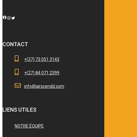
Facebook
Instagram
Twitter
CONTACT
+(27) 73 051 3143
+(27) 84 071 2399
info@airscendd.com
LIENS UTILES
NOTRE ÉQUIPE