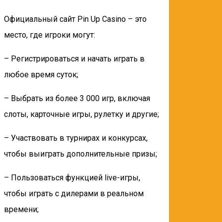
Официальный сайт Pin Up Casino – это
место, где игроки могут:
– Регистрироваться и начать играть в
любое время суток;
– Выбрать из более 3 000 игр, включая
слоты, карточные игры, рулетку и другие;
– Участвовать в турнирах и конкурсах,
чтобы выиграть дополнительные призы;
– Пользоваться функцией live-игры,
чтобы играть с дилерами в реальном
времени;