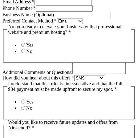
Email Address
*
Phone Number
*
Business Name (Optional)
Preferred Contact Method
*
Are you ready to elevate your business with a professional
website and premium hosting?
*
Yes
No
Additional Comments or Questions:
How did you hear about this offer?
*
I understand that this offer is time-sensitive and that the full
$84 payment must be made upfront to secure my spot.
*
Yes
No
Would you like to receive future updates and offers from
Airscendd?
*