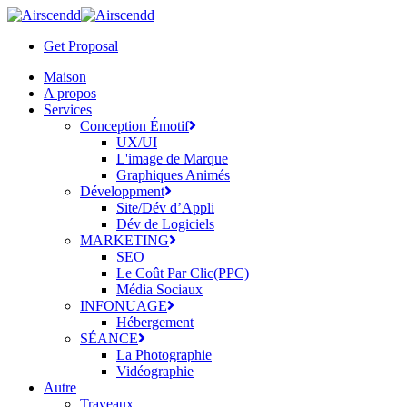
Skip
to
G
e
t
P
r
o
p
o
s
a
l
main
content
Menu
Maison
A propos
Services
Conception Émotif
UX/UI
L'image de Marque
Graphiques Animés
Développment
Site/Dév d’Appli
Dév de Logiciels
MARKETING
SEO
Le Coût Par Clic(PPC)
Média Sociaux
INFONUAGE
Hébergement
SÉANCE
La Photographie
Vidéographie
Autre
Traveaux