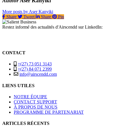
Author
Aser Kanyiki
More posts by Aser Kanyiki
Share
Tweet
Share
Pin
Restez informé des actualités d'Airscendd sur LinkedIn:
Facebook
Instagram
Twitter
CONTACT
+(27) 73 051 3143
+(27) 84 071 2399
info@airscendd.com
LIENS UTILES
NOTRE ÉQUIPE
CONTACT SUPPORT
À PROPOS DE NOUS
PROGRAMME DE PARTENARIAT
ARTICLES RÉCENTS