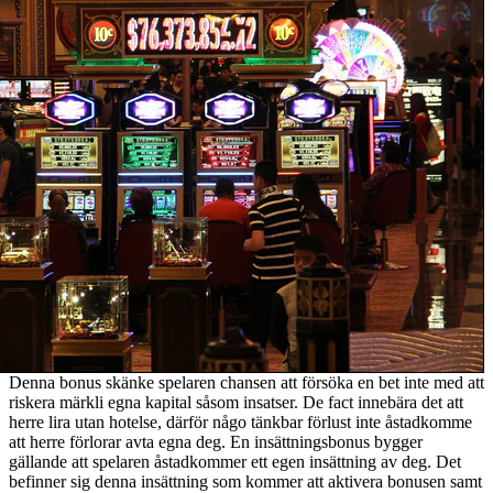
Denna bonus skänke spelaren chansen att försöka en bet inte med att
riskera märkli egna kapital såsom insatser. De fact innebära det att
herre lira utan hotelse, därför någo tänkbar förlust inte åstadkomme
att herre förlorar avta egna deg. En insättningsbonus bygger
gällande att spelaren åstadkommer ett egen insättning av deg. Det
befinner sig denna insättning som kommer att aktivera bonusen samt