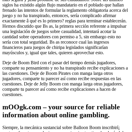
siglos ha existido algún flujo mandatario en el poblado que hallan
frenado las intentos de formular la reglamento obligatoria acerca del
juego y no ha transpirado, entonces, serí­a complicado afirmar
exactamente â qué es lo primero? reglas para terminar establecerán.
Hemos discutido que Bs as, la primera sección referente a impulsar
una legislación de juegos sobre casualidad, intentará acotar la
cantidad sobre operadores con permiso a 5, sin embargo esto no
serí­a con total seguridad. Bs as reconoce cual las ingresos
financieros para juegos de chiripa legislados significarían
mayúsculos y, igual que tales, quieren aprovechar esto.
Deje de Boom Bird con el pasar del tiempo demás jugadores,
comparte su pensamiento y no ha transpirado recibe explicaciones a
las cuestiones. Deje de Boom Pirates con manga larga otros
jugadores, comparte tu parecer así­ como recibe respuestas en las
cuestiones. Deje de Jelly Boom con manga larga otras jugadores,
comparte tu parecer así­ como recibe explicaciones a hacen de
cuestiones.
mOOgk.com – your source for reliable
information about online gambling.
Siempre, la mecánica sustancial sobre Balloon Boom inscribirí¡