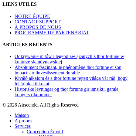
LIENS UTILES
NOTRE ÉQUIPE
CONTACT SUPPORT
À PROPOS DE NOUS
PROGRAMME DE PARTENARIAT
ARTICLES RÉCENTS
Odkrywanie mitów i legend związanych z thor fortune w
kulturze skandynawskiej
Absolument fascinant, le phénomène thor fortune et son
impact sur linvestissement durable
Kiváló alkalom és a thor fortune rejtett világa vár rád, hogy
feltárjuk a titkokat
Historiske levninger og thor fortune gir innsikt i gamle
kongers rikdommer
© 2026 Airscendd. All Rights Reserved
Close
Maison
Menu
A propos
Services
Conception Émotif