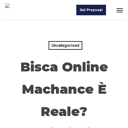
Skip
Men
G
e
t
P
r
o
p
o
s
a
l
to
main
content
Uncategorised
Bisca Online
Machance È
Reale?