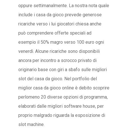
oppure settimanalmente. La nostra nota quale
include i casa da gioco prevede generose
ricariche verso i lui giocatori chiesa anche
può comprendere offerte speciali ad
esempio il 50% magro verso 100 euro ogni
venerdì. Alcune ricariche sono disponibili
ancora per incontro a scrocco privato di
originario base con giri a sbafo sulle migliori
slot del casa da gioco. Nel portfolio del
miglior casa da gioco online è debito scoprire
perlomeno 20 diverse opzioni di programma,
elaborati dalle migliori software house, per
proprio malgrado riguarda la esposizione di
slot machine.