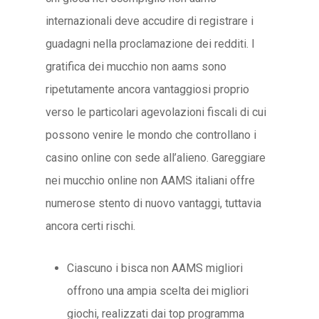
internazionali deve accudire di registrare i
guadagni nella proclamazione dei redditi. I
gratifica dei mucchio non aams sono
ripetutamente ancora vantaggiosi proprio
verso le particolari agevolazioni fiscali di cui
possono venire le mondo che controllano i
casino online con sede all’alieno. Gareggiare
nei mucchio online non AAMS italiani offre
numerose stento di nuovo vantaggi, tuttavia
ancora certi rischi.
Ciascuno i bisca non AAMS migliori
offrono una ampia scelta dei migliori
giochi, realizzati dai top programma