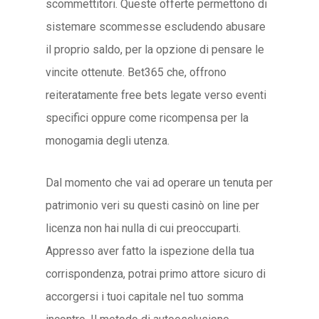
scommettitori. Queste offerte permettono di
sistemare scommesse escludendo abusare
il proprio saldo, per la opzione di pensare le
vincite ottenute. Bet365 che, offrono
reiteratamente free bets legate verso eventi
specifici oppure come ricompensa per la
monogamia degli utenza.
Dal momento che vai ad operare un tenuta per
patrimonio veri su questi casinò on line per
licenza non hai nulla di cui preoccuparti.
Appresso aver fatto la ispezione della tua
corrispondenza, potrai primo attore sicuro di
accorgersi i tuoi capitale nel tuo somma