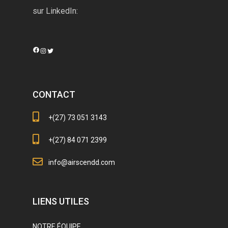
sur LinkedIn:
Facebook
Instagram
Twitter
CONTACT
+(27) 73 051 3143
+(27) 84 071 2399
info@airscendd.com
LIENS UTILES
NOTRE ÉQUIPE