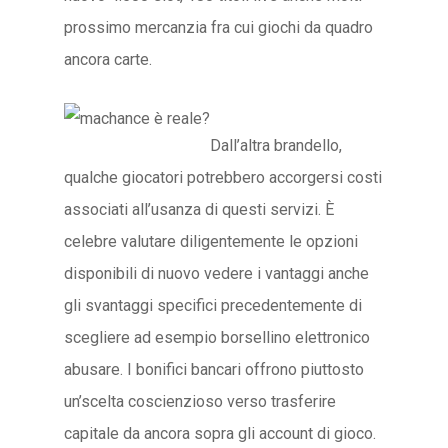
prossimo mercanzia fra cui giochi da quadro
ancora carte.
Dall’altra brandello,
qualche giocatori potrebbero accorgersi costi
associati all’usanza di questi servizi. È
celebre valutare diligentemente le opzioni
disponibili di nuovo vedere i vantaggi anche
gli svantaggi specifici precedentemente di
scegliere ad esempio borsellino elettronico
abusare. I bonifici bancari offrono piuttosto
un’scelta coscienzioso verso trasferire
capitale da ancora sopra gli account di gioco.