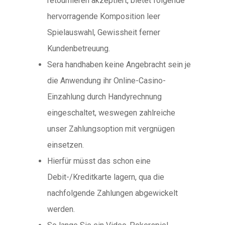
retournieren akzeptiert, bietet folgende
hervorragende Komposition leer
Spielauswahl, Gewissheit ferner
Kundenbetreuung.
Sera handhaben keine Angebracht sein je
die Anwendung ihr Online-Casino-
Einzahlung durch Handyrechnung
eingeschaltet, weswegen zahlreiche
unser Zahlungsoption mit vergnügen
einsetzen.
Hierfür müsst das schon eine
Debit-/Kreditkarte lagern, qua die
nachfolgende Zahlungen abgewickelt
werden.