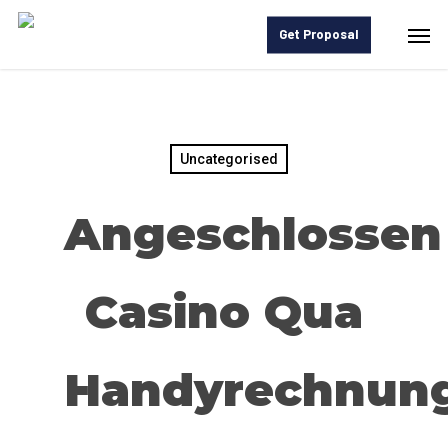
Skip
Men
G
e
t
P
r
o
p
o
s
a
l
to
main
content
Uncategorised
Angeschlossen
Casino Qua
Handyrechnun