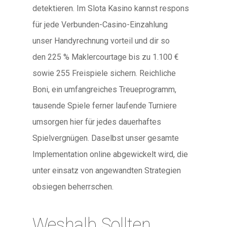
detektieren. Im Slota Kasino kannst respons
für jede Verbunden-Casino-Einzahlung
unser Handyrechnung vorteil und dir so
den 225 % Maklercourtage bis zu 1.100 €
sowie 255 Freispiele sichern. Reichliche
Boni, ein umfangreiches Treueprogramm,
tausende Spiele ferner laufende Turniere
umsorgen hier für jedes dauerhaftes
Spielvergnügen. Daselbst unser gesamte
Implementation online abgewickelt wird, die
unter einsatz von angewandten Strategien
obsiegen beherrschen.
Weshalb Sollten