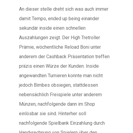
An dieser stelle dreht sich was auch immer
damit Tempo, ended up being einander
sekundär inside einen schnellen
Auszahlungen zeigt. Der High Tretroller
Prämie, wöchentliche Reload Boni unter
anderem der Cashback Präsentation treffen
präzis einen Würze der Kunden. Inside
angewandten Turnieren konnte man nicht
jedoch Bimbes obsiegen, stattdessen
nebensächlich Freispiele unter anderem
Münzen, nachfolgende dann im Shop
einlösbar sie sind. Hinterher soll
nachfolgende Spielbank Einzahlung durch
Handyrechnung von Spielern über den