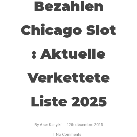
Bezahlen
Chicago Slot
: Aktuelle
Verkettete
Liste 2025
By
Aser Kanyiki
12th décembre 2025
No Comments