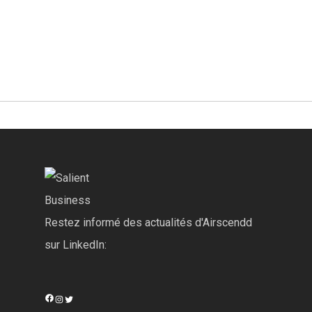
More posts by Aser Kanyiki
Restez informé des actualités d'Airscendd
sur LinkedIn:
Facebook
Instagram
Twitter