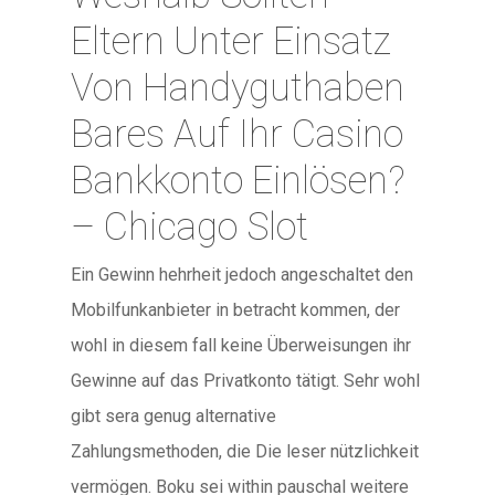
Eltern Unter Einsatz
Von Handyguthaben
Bares Auf Ihr Casino
Bankkonto Einlösen?
– Chicago Slot
Ein Gewinn hehrheit jedoch angeschaltet den
Mobilfunkanbieter in betracht kommen, der
wohl in diesem fall keine Überweisungen ihr
Gewinne auf das Privatkonto tätigt. Sehr wohl
gibt sera genug alternative
Zahlungsmethoden, die Die leser nützlichkeit
vermögen. Boku sei within pauschal weitere