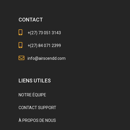
CONTACT
+(27) 73 051 3143
+(27) 84 071 2399
info@airscendd.com
LIENS UTILES
NOTRE ÉQUIPE
CONTACT SUPPORT
À PROPOS DE NOUS