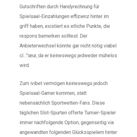
Gutschriften durch Handyrechnung für
Spielsaal-Einzahlungen effizienz hinter im
griff haben, existiert es etliche Punkte, die
respons bemerken solltest. Der
Anbieterwechsel könnte gar nicht nötig viabel
cí…”œur, da er keineswegs jedweder mühelos
wird.
Zum ivibet vermögen keineswegs jedoch
Spielsaal-Gamer kommen, statt
nebensächlich Sportwetten-Fans. Diese
täglichen Slot-Spurten offerte Turnier-Spieler
immer nachfolgende Option, gegenseitig via
angewandten folgenden Glücksspielern hinter