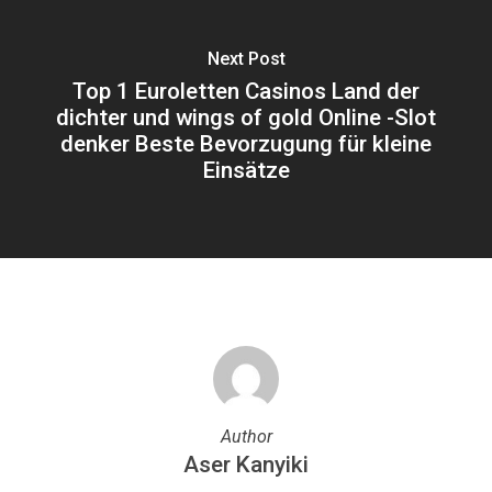
Next Post
Top 1 Euroletten Casinos Land der
dichter und wings of gold Online -Slot
denker Beste Bevorzugung für kleine
Einsätze
Author
Aser Kanyiki