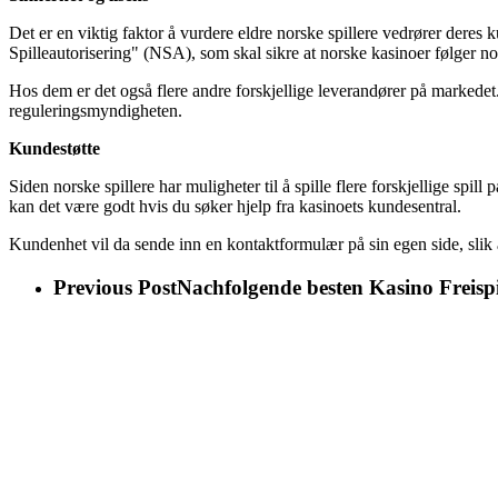
Det er en viktig faktor å vurdere eldre norske spillere vedrører dere
Spilleautorisering" (NSA), som skal sikre at norske kasinoer følger no
Hos dem er det også flere andre forskjellige leverandører på markedet
reguleringsmyndigheten.
Kundestøtte
Siden norske spillere har muligheter til å spille flere forskjellige spil
kan det være godt hvis du søker hjelp fra kasinoets kundesentral.
Kundenhet vil da sende inn en kontaktformulær på sin egen side, slik a
Previous Post
Nachfolgende besten Kasino Freisp