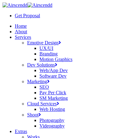
Skip
to
Get Proposal
main
content
Menu
Home
About
Services
Emotive Design
UX/UI
Branding
Motion Graphics
Dev Solutions
Web/App Dev
Software Dev
Marketing
SEO
Pay Per Click
SM Marketing
Cloud Services
Web Hosting
Shoot
Photography
Videography
Extras
Works