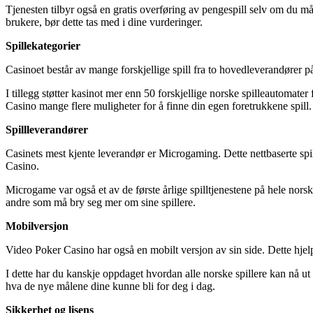
Tjenesten tilbyr også en gratis overføring av pengespill selv om du må
brukere, bør dette tas med i dine vurderinger.
Spillekategorier
Casinoet består av mange forskjellige spill fra to hovedleverandører på
I tillegg støtter kasinot mer enn 50 forskjellige norske spilleautomat
Casino mange flere muligheter for å finne din egen foretrukkene spill.
Spillleverandører
Casinets mest kjente leverandør er Microgaming. Dette nettbaserte spi
Casino.
Microgame var også et av de første årlige spilltjenestene på hele nor
andre som må bry seg mer om sine spillere.
Mobilversjon
Video Poker Casino har også en mobilt versjon av sin side. Dette hjel
I dette har du kanskje oppdaget hvordan alle norske spillere kan nå ut
hva de nye målene dine kunne bli for deg i dag.
Sikkerhet og lisens