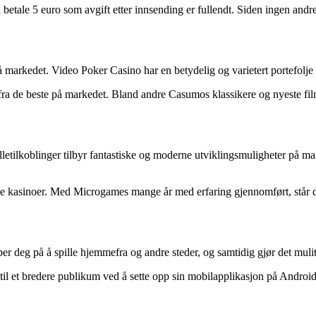
 betale 5 euro som avgift etter innsending er fullendt. Siden ingen andr
 markedet. Video Poker Casino har en betydelig og varietert portefolje a
er fra de beste på markedet. Bland andre Casumos klassikere og nyeste f
lletilkoblinger tilbyr fantastiske og moderne utviklingsmuligheter på ma
ske kasinoer. Med Microgames mange år med erfaring gjennomført, står de
per deg på å spille hjemmefra og andre steder, og samtidig gjør det mul
 til et bredere publikum ved å sette opp sin mobilapplikasjon på Android