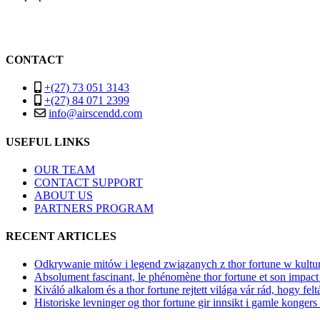
Facebook
Instagram
Twitter
CONTACT
+(27) 73 051 3143
+(27) 84 071 2399
info@airscendd.com
USEFUL LINKS
OUR TEAM
CONTACT SUPPORT
ABOUT US
PARTNERS PROGRAM
RECENT ARTICLES
Odkrywanie mitów i legend związanych z thor fortune w kultu
Absolument fascinant, le phénomène thor fortune et son impact 
Kiváló alkalom és a thor fortune rejtett világa vár rád, hogy felt
Historiske levninger og thor fortune gir innsikt i gamle konger