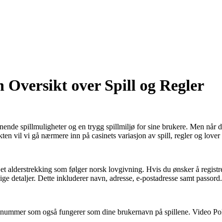
 Oversikt over Spill og Regler
nende spillmuligheter og en trygg spillmiljø for sine brukere. Men når d
en vil vi gå nærmere inn på casinets variasjon av spill, regler og lover 
t alderstrekking som følger norsk lovgivning. Hvis du ønsker å registr
ige detaljer. Dette inkluderer navn, adresse, e-postadresse samt passord.
k ID-nummer som også fungerer som dine brukernavn på spillene. Video P