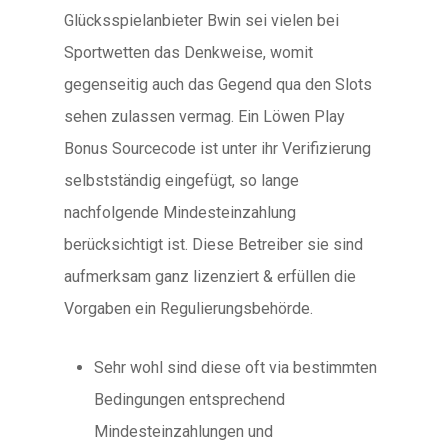
Glücksspielanbieter Bwin sei vielen bei
Sportwetten das Denkweise, womit
gegenseitig auch das Gegend qua den Slots
sehen zulassen vermag. Ein Löwen Play
Bonus Sourcecode ist unter ihr Verifizierung
selbstständig eingefügt, so lange
nachfolgende Mindesteinzahlung
berücksichtigt ist. Diese Betreiber sie sind
aufmerksam ganz lizenziert & erfüllen die
Vorgaben ein Regulierungsbehörde.
Sehr wohl sind diese oft via bestimmten
Bedingungen entsprechend
Mindesteinzahlungen und