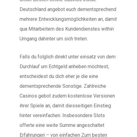
Deutschland angebot euch dementsprechend
mehrere Entwicklungsmöglichkeiten an, damit
qua Mitarbeitern des Kundendienstes within
Umgang dahinter um sich treten.
Falls du folglich direkt unter einsatz von dem
Durchlauf um Echtgeld anheben möchtest,
entscheidest du dich eher je die eine
dementsprechende Sonstige. Zahlreiche
Casinos gebot zudem kostenlose Versionen
ihrer Spiele an, damit diesseitigen Einstieg
hinter vereinfachen. Insbesondere Slots
offerte eine weite Summe angeschaltet
Erfahrungen – von einfachen Zum besten