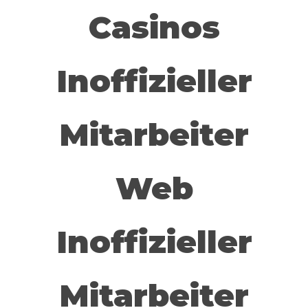
Casinos
Inoffizieller
Mitarbeiter
Web
Inoffizieller
Mitarbeiter