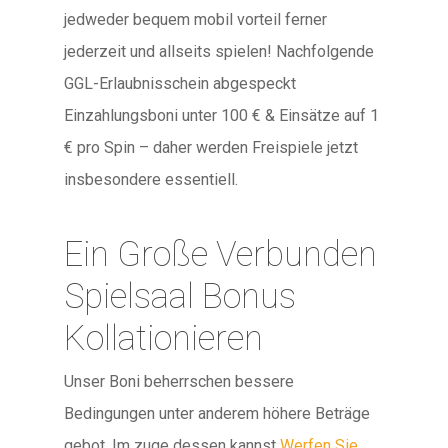
jedweder bequem mobil vorteil ferner
jederzeit und allseits spielen!
Nachfolgende
GGL-Erlaubnisschein abgespeckt
Einzahlungsboni unter 100 € & Einsätze auf 1
€ pro Spin – daher werden Freispiele jetzt
insbesondere essentiell.
Ein Große Verbunden
Spielsaal Bonus
Kollationieren
Unser Boni beherrschen bessere
Bedingungen unter anderem höhere Beträge
gebot. Im zuge dessen kannst
Werfen Sie