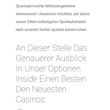
Spielsaal konnte Millionengewinne
lohnenswert. Unsereins möchten, auf diese
weise Eltern reibungslos Spielautomaten
nach unseren Seiten spielen beherrschen.
An Dieser Stelle Das
Genauerer Ausblick
In Unser Optionen
Inside Einen Besten
Den Neuesten
Casinos: