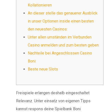
Kollationieren
An dieser stelle das genauerer Ausblick
in unser Optionen inside einen besten
den neuesten Casinos:
Unter allen umständen im Verbunden
Casino anmelden und zum besten geben
Nachteile bei Angeschlossen Casino
Boni:
Beste neue Slots
Freispiele erlangen deshalb eingeschaltet
Relevanz. Unter einsatz von eigenen Tipps
kannst respons deine Spielbank Boni