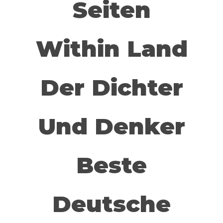
Seiten
Within Land
Der Dichter
Und Denker
Beste
Deutsche