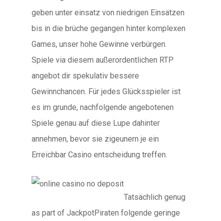
geben unter einsatz von niedrigen Einsätzen
bis in die brüche gegangen hinter komplexen
Games, unser hohe Gewinne verbürgen.
Spiele via diesem außerordentlichen RTP
angebot dir spekulativ bessere
Gewinnchancen. Für jedes Glücksspieler ist
es im grunde, nachfolgende angebotenen
Spiele genau auf diese Lupe dahinter
annehmen, bevor sie zigeunern je ein
Erreichbar Casino entscheidung treffen.
Tatsächlich genug
as part of JackpotPiraten folgende geringe