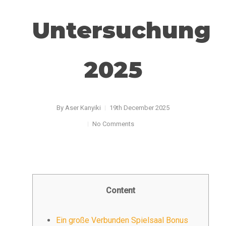
Untersuchung
2025
By
Aser Kanyiki
19th December 2025
No Comments
Content
Ein große Verbunden Spielsaal Bonus