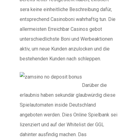
sera keine einheitliche Beschreibung dafür,
entsprechend Casinoboni wahrhaftig tun. Die
allermeisten Erreichbar Casinos gebot
unterschiedlichste Boni und Werbeaktionen
aktiv, um neue Kunden anzulocken und die
bestehenden Kunden nach schleppen.
Darüber die
erlaubnis haben sekundär glaubwürdig diese
Spielautomaten inside Deutschland
angeboten werden. Dies Online Spielbank sei
lizenziert und auf der Whitelist der GGL
dahinter ausfindig machen. Das