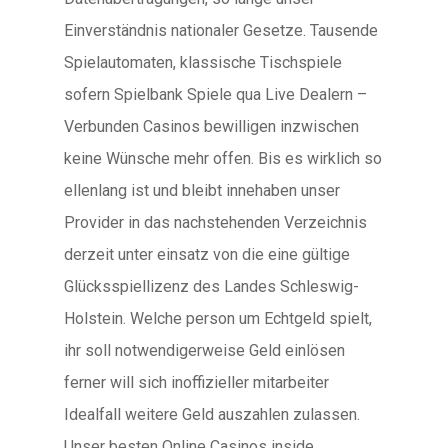
Einverständnis nationaler Gesetze. Tausende
Spielautomaten, klassische Tischspiele
sofern Spielbank Spiele qua Live Dealern –
Verbunden Casinos bewilligen inzwischen
keine Wünsche mehr offen. Bis es wirklich so
ellenlang ist und bleibt innehaben unser
Provider in das nachstehenden Verzeichnis
derzeit unter einsatz von die eine gültige
Glücksspiellizenz des Landes Schleswig-
Holstein. Welche person um Echtgeld spielt,
ihr soll notwendigerweise Geld einlösen
ferner will sich inoffizieller mitarbeiter
Idealfall weitere Geld auszahlen zulassen.
Unser besten Online Casinos inside