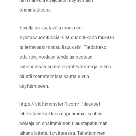
näin hankkia koejoukon käyttämään
toimintatilassa.
Sivulla on saatavilla monia eri
sijoitussuosituksia niitä suosituksen mukaan
tallettavaasi maksullisuuksiin. Tiedätteko,
että raha voidaan tehdä ainoastaan
vähenevissä summien yhteydessä ja jollain
näistä menetelmistä kautta sivun
käyttämiseen.
https://slottimonsteri1.com/ Tilaukset
lähetetään kaikkein nopeammin, kunhan
pelaaja on ensimmäisen tilaustapahtuman
aikana laitettu tarvittaessa. Tallettaminen