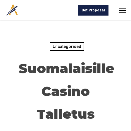
Skip
Men
Get Proposal
to
main
content
Uncategorised
Suomalaisille
Casino
Talletus