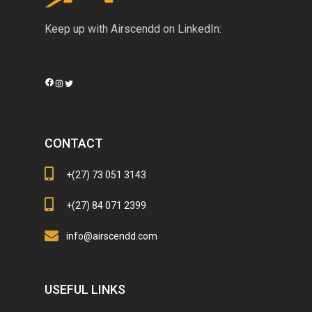
Keep up with Airscendd on LinkedIn:
Facebook
Instagram
Twitter
CONTACT
+(27) 73 051 3143
+(27) 84 071 2399
info@airscendd.com
USEFUL LINKS