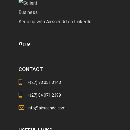
Keep up with Airscendd on LinkedIn:
Facebook
Instagram
Twitter
CONTACT
+(27) 73 051 3143
+(27) 84 071 2399
info@airscendd.com