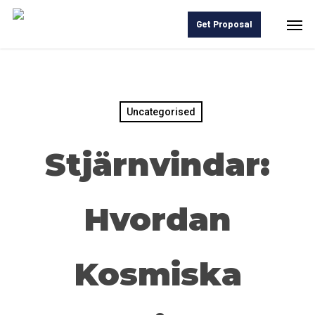
Skip
Men
Get Proposal
to
main
content
Uncategorised
Stjärnvindar:
Hvordan
Kosmiska