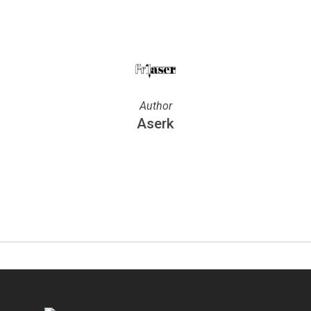
Author
Aserk
More posts by Aserk