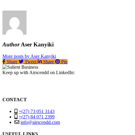
Author
Aser Kanyiki
More posts by Aser Kanyiki
Share
Tweet
Share
Pin
Keep up with Airscendd on LinkedIn:
Facebook
Instagram
Twitter
CONTACT
+(27) 73 051 3143
+(27) 84 071 2399
info@airscendd.com
USEFUL LINKS