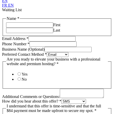
EN
FR
EN
Waiting List
Name
*
First
Last
Email Address
*
Phone Number
*
Business Name (Optional)
Preferred Contact Method
*
Are you ready to elevate your business with a professional
website and premium hosting?
*
Yes
No
Additional Comments or Questions:
How did you hear about this offer?
*
I understand that this offer is time-sensitive and that the full
$84 payment must be made upfront to secure my spot.
*