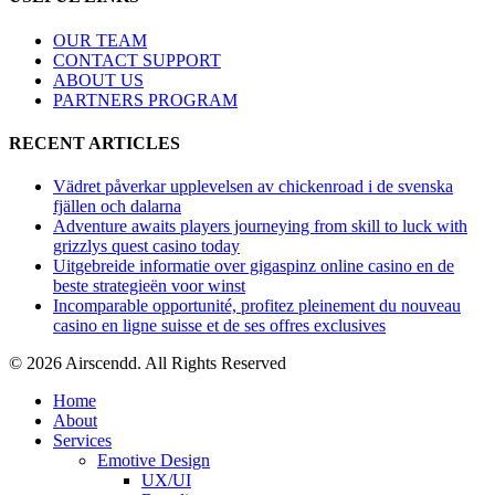
OUR TEAM
CONTACT SUPPORT
ABOUT US
PARTNERS PROGRAM
RECENT ARTICLES
Vädret påverkar upplevelsen av chickenroad i de svenska
fjällen och dalarna
Adventure awaits players journeying from skill to luck with
grizzlys quest casino today
Uitgebreide informatie over gigaspinz online casino en de
beste strategieën voor winst
Incomparable opportunité, profitez pleinement du nouveau
casino en ligne suisse et de ses offres exclusives
© 2026 Airscendd. All Rights Reserved
Close
Home
Menu
About
Services
Emotive Design
UX/UI