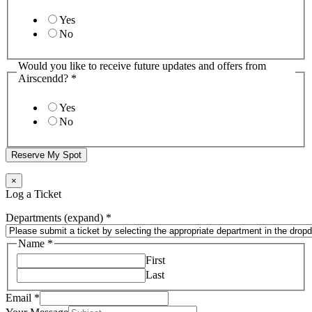
Yes
No
Would you like to receive future updates and offers from
Airscendd?
*
Yes
No
Reserve My Spot
×
Log a Ticket
Message
Departments (expand)
*
Name
and
Name
*
First
Last
Email
*