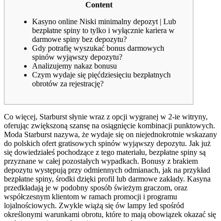
Content
Kasyno online Niski minimalny depozyt | Lub
bezpłatne spiny to tylko i wyłącznie kariera w
darmowe spiny bez depozytu?
Gdy potrafię wyszukać bonus darmowych
spinów wyjąwszy depozytu?
Analizujemy nakaz bonusu
Czym wydaje się pięćdziesięciu bezpłatnych
obrotów za rejestrację?
Co więcej, Starburst słynie wraz z opcji wygranej w 2-ie witryny,
oferując zwiększoną szansę na osiągnięcie kombinacji punktowych.
Moda Starburst nazywa, że wydaje się on niejednokrotnie wskazany
do polskich ofert gratisowych spinów wyjąwszy depozytu. Jak już
się dowiedziałeś pochodzące z tego materiału, bezpłatne spiny są
przyznane w całej pozostałych wypadkach.
Bonusy z brakiem
depozytu występują przy odmiennych odmianach, jak na przykład
bezpłatne spiny, środki dzięki profil lub darmowe zakłady. Kasyna
przedkładają je w podobny sposób świeżym graczom, oraz
współczesnym klientom w ramach promocji i programu
lojalnościowych. Zwykle wiążą się ów lampy led spośród
określonymi warunkami obrotu, które to mają obowiązek okazać się