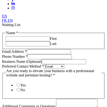
EN
FR
EN
Waiting List
Name
*
First
Last
Email Address
*
Phone Number
*
Business Name (Optional)
Preferred Contact Method
*
Are you ready to elevate your business with a professional
website and premium hosting?
*
Yes
No
Additional Comments or Questions: