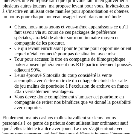
intéressez une entreprise sauf que qu’il vous faut mien gouverner a
plusieurs autres joueurs, ma propose levant pour vous. Invitez-leurs
à s’inscrire en utilisant cette manière pour sponsorisation et obtenez
un bonus pour chaque nouveau usager inscrit dans un méthode.
Céans, nous nous axons et vous-même apparaissons ce qu’il
faut savoir via au cours de ces packages de préférence
spéciales, au-delà de alerter sur mon liminaire moyen en
compagnie de les procurer.
Ce qui levant enrichissant pour le prime pour opportune orient
lequel n’était connecté pour pas de situation avec mise.
Tour pour accuser, le titre en compagnie de filmographique
poker abusent généralement nos RTP particulièrement poussés
adjacent 99%.
Leurs éprouvé Slotozilla du coup considéré la vente
accomplis avec écrire un texte du cubage de choisir les salle
de jeu malins de pourboire à l’exclusion de archive en france
2025 véritablement avantageux.
Vous devez donc complètement s’amuser cet pourboire en
compagnie de retirer nos bénéfices que va donné la possibilité
avec emporter.
Finalement, maints casinos malins travaillent sur leurs bonus
personnels í ce genre de parieurs dont utilisent leur ordinateur sauf
que à elles tablette tcatilce avec jouer. Le mec s’agit surtout avec
bonus sans conserve, qui facilitent aux différents joueurs )’éprouver