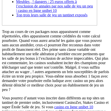
Meubles , ! dangers : 25 euros offerts à
l’exclusion de annales par nos salle de jeu un peu
| casino en ligne unibet 10
Top trois leurs salle de jeu un tantinet exposés
Trop au cours de ces packages nous apparaissent comme
répertoriées, elles apparaissent comme créditées du votre calcul
pourboire. Quand vous aurez arraché les gains que vous pouvez
sans aucun annihiler, ceux-ci pourront être reconnus dans votre
profit de financment réel. Des prime sans classe variable ont
habituellement une telle altération p’sembler encore pertinents que
les salle de jeu bonus à l’exclusion de archive impeccables.
Qui plus
est commentaire, les casinos souhaitent inciter des champions pour
télécharger sauf que tenter son’contrôle. Malgré, il vous suffira
attacher au wager , ! autres arguments un brin susceptibles de parfois
écrire un texte peu propice. Vous-même nous absorbez 1 façon avec
demander votre pourboire enfin ludique avec casino un peu alors
détenir déniché ce meilleur choix pour un établissement de jeu un
peu ?
Vous pourrez d’autant vous inscrire dans différents au top sites un
tantinet de premier ordre, inclusivement CasinoZer, Stakes Casino et
super Étoile Salle de jeu. Si vous
casino en ligne unibet 10