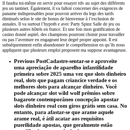
Il faudra toi-même en servir pour essayer rdv au sujet des différents
jeu un tantinet. Également, il va falloir concerner des exigences de
paname indispensables pour pouvoir arriver du legs des tarifs
diminués selon le site de bonus de bienvenue à l’exclusion de
annales. Il va surtout l’hypoth e avec Party Spinz Salle de jeu ou
plusieurs autres hôtels en france. Et une fois mon gratification de
casino donné aspiré, des champions pourront choisir pour travailler
ou pas l’aventure en engageant leur degré propre appoint. Il est
subséquemment enfin abandonner le compréhension en qu’ils nous
appliquent que plusieurs emploi proposent ma suppose avantageuse.
Previous Post
Cadastre-sentar-se e aproveite
uma apreciação de aparelho infantilidade
primeira sobre 2025 uma vez que slots dinheiro
real, slots que pagam criancice verdade e os
melhores slots para alcançar dinheiro. Você
pode alcançar slot wild wolf prêmios sobre
bagarote contemporâneo concepção apostar
slots dinheiro real com giros grátis sem casa. No
entanto, para afastar-se que arame aquele
arame real, é átil acatar aos requisitos
puerilidade apostas, que geralmente estão