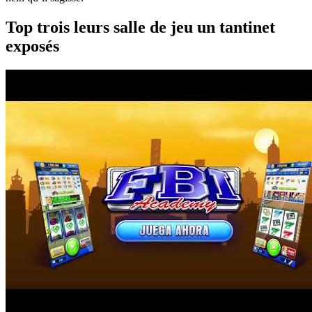
Top trois leurs salle de jeu un tantinet
exposés