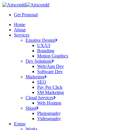
Skip
to
Get Proposal
main
content
Menu
Home
About
Services
Emotive Design
UX/UI
Branding
Motion Graphics
Dev Solutions
Web/App Dev
Software Dev
Marketing
SEO
Pay Per Click
SM Marketing
Cloud Services
Web Hosting
Shoot
Photography
Videography
Extras
Works