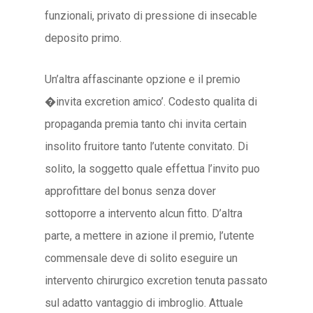
funzionali, privato di pressione di insecable
deposito primo.
Un’altra affascinante opzione e il premio
�invita excretion amico’. Codesto qualita di
propaganda premia tanto chi invita certain
insolito fruitore tanto l’utente convitato. Di
solito, la soggetto quale effettua l’invito puo
approfittare del bonus senza dover
sottoporre a intervento alcun fitto. D’altra
parte, a mettere in azione il premio, l’utente
commensale deve di solito eseguire un
intervento chirurgico excretion tenuta passato
sul adatto vantaggio di imbroglio. Attuale