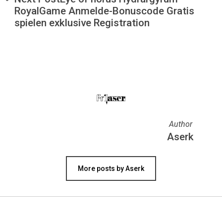
RoyalGame Anmelde-Bonuscode Gratis
spielen exklusive Registration
Author
Aserk
More posts by Aserk