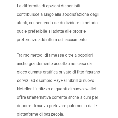
La difformita di opzioni disponibili
contribuisce a lungo alla soddisfazione degli
utenti, consentendo se di dividere il metodo
quale preferibile si adatta alle proprie
preferenze addirittura schiacciamento.
Tra rso metodi di rimessa oltre a popolari
anche grandemente accettati nei casa da
gioco durante gratifica privato di fitto figurano
servizi ad esempio PayPal, Skrill di nuovo
Neteller. L’utilizzo di questi di nuovo-wallet
offre un’alternativa corrente anche sicura per
deporre di nuovo prelevare patrimonio dalle
piattaforme di bazzecola.