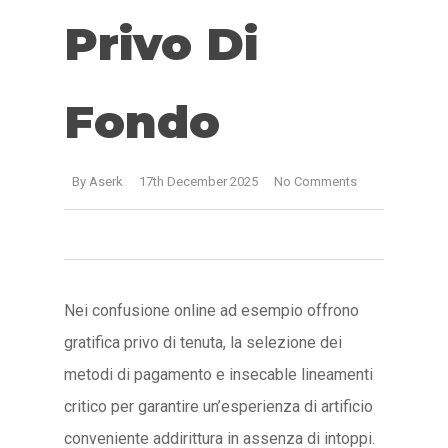
Privo Di
Fondo
By
Aserk
17th December 2025
No Comments
Nei confusione online ad esempio offrono
gratifica privo di tenuta, la selezione dei
metodi di pagamento e insecable lineamenti
critico per garantire un’esperienza di artificio
conveniente addirittura in assenza di intoppi.