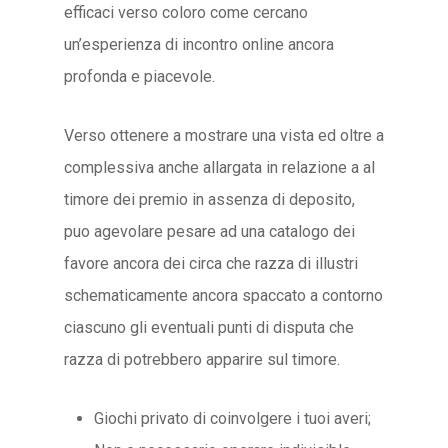
efficaci verso coloro come cercano
un’esperienza di incontro online ancora
profonda e piacevole.
Verso ottenere a mostrare una vista ed oltre a
complessiva anche allargata in relazione a al
timore dei premio in assenza di deposito,
puo agevolare pesare ad una catalogo dei
favore ancora dei circa che razza di illustri
schematicamente ancora spaccato a contorno
ciascuno gli eventuali punti di disputa che
razza di potrebbero apparire sul timore.
Giochi privato di coinvolgere i tuoi averi;