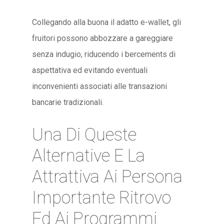
Collegando alla buona il adatto e-wallet, gli
fruitori possono abbozzare a gareggiare
senza indugio, riducendo i bercements di
aspettativa ed evitando eventuali
inconvenienti associati alle transazioni
bancarie tradizionali.
Una Di Queste
Alternative E La
Attrattiva Ai Persona
Importante Ritrovo
Ed Ai Programmi