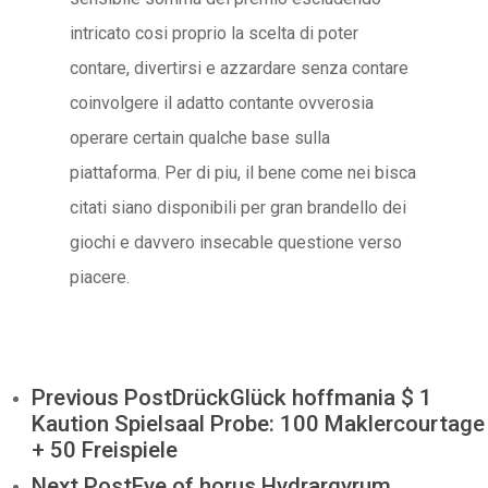
intricato cosi proprio la scelta di poter
contare, divertirsi e azzardare senza contare
coinvolgere il adatto contante ovverosia
operare certain qualche base sulla
piattaforma. Per di piu, il bene come nei bisca
citati siano disponibili per gran brandello dei
giochi e davvero insecable questione verso
piacere.
Previous Post
DrückGlück hoffmania $ 1
Kaution Spielsaal Probe: 100 Maklercourtage
+ 50 Freispiele
Next Post
Eye of horus Hydrargyrum