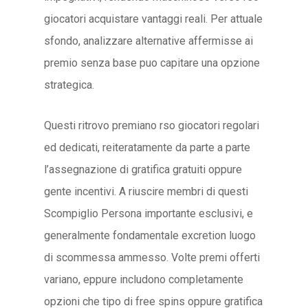
giocatori acquistare vantaggi reali. Per attuale
sfondo, analizzare alternative affermisse ai
premio senza base puo capitare una opzione
strategica.
Questi ritrovo premiano rso giocatori regolari
ed dedicati, reiteratamente da parte a parte
l’assegnazione di gratifica gratuiti oppure
gente incentivi. A riuscire membri di questi
Scompiglio Persona importante esclusivi, e
generalmente fondamentale excretion luogo
di scommessa ammesso. Volte premi offerti
variano, eppure includono completamente
opzioni che tipo di free spins oppure gratifica