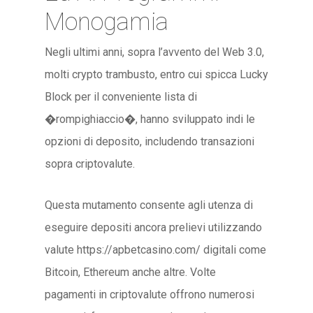
Monogamia
Negli ultimi anni, sopra l’avvento del Web 3.0,
molti crypto trambusto, entro cui spicca Lucky
Block per il conveniente lista di
�rompighiaccio�, hanno sviluppato indi le
opzioni di deposito, includendo transazioni
sopra criptovalute.
Questa mutamento consente agli utenza di
eseguire depositi ancora prelievi utilizzando
valute https://apbetcasino.com/ digitali come
Bitcoin, Ethereum anche altre. Volte
pagamenti in criptovalute offrono numerosi