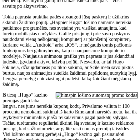
elementą. Pasiūlymo galiojimo laikas išlieka toks pats – vos 1
savaitę po aktyvavimo.
Tokia paprasta praktika padės apsaugoti jūsų paskyrą ir užtikrins
sklandų žaidimo pojūtį. „Happier Hugo“ lošimo namams nereikia
patikimos programėlės, nes svetainė yra visiškai atnaujinta, kad
turėtų mobiliąsias naršykles. Galite prisijungti prie savo paskyros
naudodami vieną nešiojamąjį kompiuterį ar planšetinį kompiuterį,
kuriame veikia „Android“ arba „iOS“, ir mėgautis tomis pačiomis
funkcijomis bei galimybėmis, kaip ir naujausiame kompiuterio
modelyje. Naujausia animuota grafika yra paprasta ir jūs sklandžiai
judėsite, įgydami aktyvų lažybų pojūtį. Nesvarbu, ar tai Hugo
šokinėja, džiaugdamasis po tikro sukimo, ar Scilė meta savo piktus
burtus, naujos animacijos suteikia žaidimui papildomą nuotykių lygį.
Lengva pernelyg entuziastingai praleisti laiką žaidžiant mėgstamą
žaidimą.
Iš tiesų „Hugo“ kazino
premijas gauti labai
lengva, nes jums nereikia kuponų kodų. Privalumo valiuta ir 100
procentų nemokami sukimai iš karto išmokami narystės metu, kai tik
įvykdysite minimalius įnašo reikalavimus pagal paskatų sąlygas.
Tačiau turėtumėte reguliariai tikrinti šią svetainę ir kazino reklamos
puslapį, kad sužinotumėte, ar galite rasti naujas premijų taisykles.
Visi lošimo automatų gerbėjai „Hugo“ kazino gali pasinaudoti
didesnėmis paskatomis su nemokamais sukimais. Be malonios