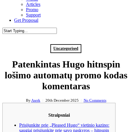
Articles
Promo
Support
G
e
t
P
r
o
p
o
s
a
l
Close
Search
Uncategorised
Patenkintas Hugo hitnspin
lošimo automatų promo kodas
komentaras
By
Aserk
20th December 2025
No Comments
Straipsniai
Prisijunkite prie „Pleased Hugo“ vietinio kazino:
saugiai prisijunkite prie savo paskyros – hitnspin