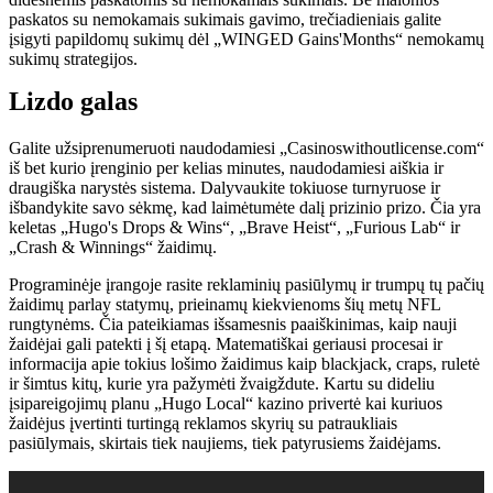
paskatos su nemokamais sukimais gavimo, trečiadieniais galite
įsigyti papildomų sukimų dėl „WINGED Gains'Months“ nemokamų
sukimų strategijos.
Lizdo galas
Galite užsiprenumeruoti naudodamiesi „Casinoswithoutlicense.com“
iš bet kurio įrenginio per kelias minutes, naudodamiesi aiškia ir
draugiška narystės sistema. Dalyvaukite tokiuose turnyruose ir
išbandykite savo sėkmę, kad laimėtumėte dalį prizinio prizo. Čia yra
keletas „Hugo's Drops & Wins“, „Brave Heist“, „Furious Lab“ ir
„Crash & Winnings“ žaidimų.
Programinėje įrangoje rasite reklaminių pasiūlymų ir trumpų tų pačių
žaidimų parlay statymų, prieinamų kiekvienoms šių metų NFL
rungtynėms. Čia pateikiamas išsamesnis paaiškinimas, kaip nauji
žaidėjai gali patekti į šį etapą. Matematiškai geriausi procesai ir
informacija apie tokius lošimo žaidimus kaip blackjack, craps, ruletė
ir šimtus kitų, kurie yra pažymėti žvaigždute. Kartu su dideliu
įsipareigojimų planu „Hugo Local“ kazino privertė kai kuriuos
žaidėjus įvertinti turtingą reklamos skyrių su patraukliais
pasiūlymais, skirtais tiek naujiems, tiek patyrusiems žaidėjams.