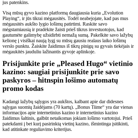
jus patenkins.
Visą mūsų gyvo kazino platformą daugiausia kuria „Evolution
Playing“, ir jūs tikrai mėgausitės. Todėl neabejojate, kad pas mus
mėgausitės aukšto lygio lošimų patirtimi. Raskite savo
mėgstamiausią ir pradėkite žaisti prieš tikrus investuotojus, kad
gautumėte galimybę užsidirbti nemažą sumą. Pakelkite savo lažybų
kelionę į visiškai naują lygį su mūsų gausiu realaus laiko lošimų
verslo punktu. Žaiskite žaidimus iš tikrų pinigų su gyvais tiekėjais ir
mėgaukitės jauduliu lažinantis gyvoje aplinkoje.
Prisijunkite prie „Pleased Hugo“ vietinio
kazino: saugiai prisijunkite prie savo
paskyros – hitnspin lošimo automatų
promo kodas
Kadangi lažybų sąlygos yra aukštos, kalbant apie dar didesnes
sąlygas suomių žaidėjams (70 kartų). „Bonus Tiime“ yra dar vienas
informacijos apie internetinius kazino ir internetinius kazino
žaidimus šaltinis, galbūt netaikomas jokiam lošimo vartotojui. Prieš
patekdami į bet kurį pasirinktą vietinį kazino, išmintinga įsitikinti,
kad atitinkate reguliavimo kriterijus.