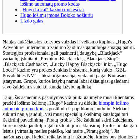
lošimo automatų promo kodas
„Hugo Local“ kazino mokesčiai
Hugo lošimų įmonė Bojoko požiūriu
Lizdo galas
Naujas aukščiausios kokybės vaizdas ir veiksmo kupinas „Hugo's
Adventure“ internetinio žaidimo žaidimas garantuoja smagią patirtį.
Strategijos profesionalai gali pasinerti į daugybę „Blackjack“
variantų, įskaitant „Premium Blackjack“, „Blackjack Stop“,
„Blackjack Cashback“, „Lucky Happy Blackjack“ ir kt. „Hugo
Local“ kazino yra prekės ženklas ir sistema, kurią valdo „GBL
Possibilities NV“ – tikra organizacija, veikianti pagal Kiurasao
įstatymus.
Grupė, kurios lažybų namai labai džiaugiasi galėdami
savo žaidėjams suteikti saugią lažybų aplinką.
Taigi, šis asmeninis pasiūlymas yra puiki galimybė mūsų klientams
pradėti lošimo kelionę „Hugo“ kazino su dideliu
hitnspin lošimo
automatų promo kodas
postūmiu ir papildomu jauduliu. Siekiant
sukurti naują jaudulį, visi mūsų specialių skelbimų katalogai turi
išskirtinį pavadinimą „Piratų grobis“. Šie žaidimai skirti žaidėjams,
kurie mėgsta jaudulį ir gali užduoti jums klausimų. Profesionalai gali
leistis į virtualią meilės paiešką, kai rasite „Piratų grobį“. Jis
naršomas pagal keletą reikalavimų ir užduočių, kurios bus įdomios ir