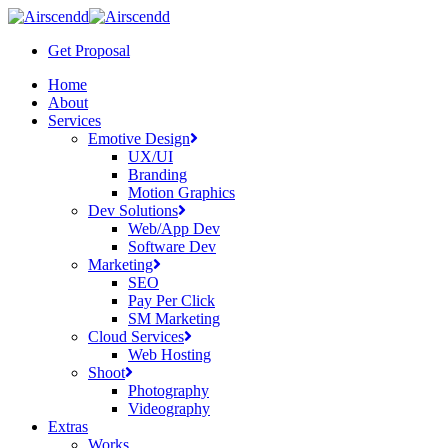
Skip
to
Get Proposal
main
content
Menu
Home
About
Services
Emotive Design
UX/UI
Branding
Motion Graphics
Dev Solutions
Web/App Dev
Software Dev
Marketing
SEO
Pay Per Click
SM Marketing
Cloud Services
Web Hosting
Shoot
Photography
Videography
Extras
Works