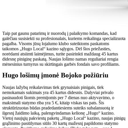
Taip pat gaunu patarimų ir nuorodų į palaikymo komandas, kad
galėčiau susisiekti su profesionalais, kuriems reikalinga specializuota
pagalba. Visoms jūsų lojalumo klubo suteiktoms paskatoms
taikomos „Hugo Local“ kazino sąlygos. Dėl šios priežasties,
norėdami atsiimti laimėjimus, turite pasirinkti maždaug 45 kartus
didesnę piniginę paskatą. Naujas lošimo namas reguliariai rengia
mėnesinius turnyrus su skirtingais garbės fondais savo profiliams.
Hugo lošimų įmonė Bojoko požiūriu
Naujas lažybų reikalavimas tiek grynaisiais pinigais, tiek
nemokamais sukimais yra 45 kartus didesnis. Dalyviai privalo
pasinaudoti šiomis premijomis per 7 dienas nuo aktyvavimo, o
maksimali statymo riba yra 5 €, kitaip viskas tas pats. Šis
struktūrizuotas būdas pradedantiesiems suteiks subalansuotą ir
ilgesnį žaidimo laiką, palengvindamas kelionę „Hugo“ kazino.
Vietoj naujųjų pakviestų paketų „Hugo Local“ kazino, naujas pinigų
grąžinimo pasiūlymas siūlo 30 kartų mažesnį papildomo statymo