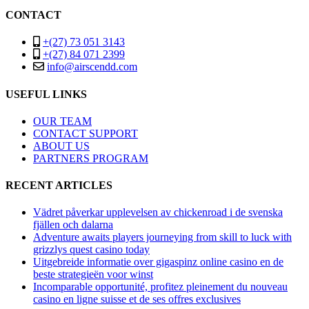
CONTACT
+(27) 73 051 3143
+(27) 84 071 2399
info@airscendd.com
USEFUL LINKS
OUR TEAM
CONTACT SUPPORT
ABOUT US
PARTNERS PROGRAM
RECENT ARTICLES
Vädret påverkar upplevelsen av chickenroad i de svenska
fjällen och dalarna
Adventure awaits players journeying from skill to luck with
grizzlys quest casino today
Uitgebreide informatie over gigaspinz online casino en de
beste strategieën voor winst
Incomparable opportunité, profitez pleinement du nouveau
casino en ligne suisse et de ses offres exclusives