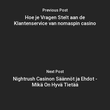
Previous Post
Hoe je Vragen Stelt aan de
Klantenservice van nomaspin casino
Next Post
Nightrush Casinon Säännöt ja Ehdot -
Mikä On Hyvä Tietää