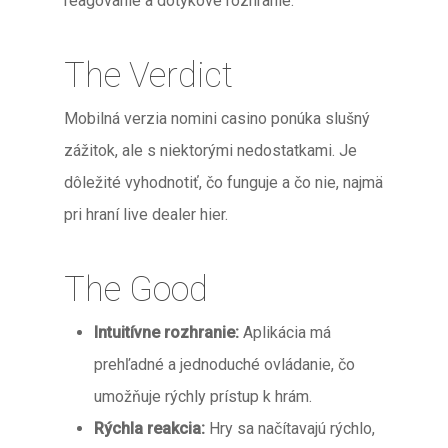
reagovanie a dotykové rozhranie.
The Verdict
Mobilná verzia nomini casino ponúka slušný
zážitok, ale s niektorými nedostatkami. Je
dôležité vyhodnotiť, čo funguje a čo nie, najmä
pri hraní live dealer hier.
The Good
Intuitívne rozhranie:
Aplikácia má
prehľadné a jednoduché ovládanie, čo
umožňuje rýchly prístup k hrám.
Rýchla reakcia:
Hry sa načítavajú rýchlo,