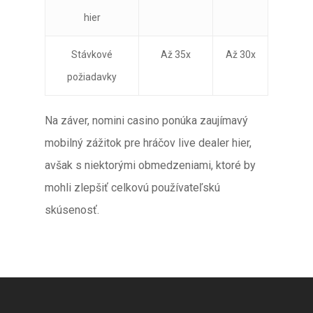
hier
Stávkové
Až 35x
Až 30x
požiadavky
Na záver, nomini casino ponúka zaujímavý
mobilný zážitok pre hráčov live dealer hier,
avšak s niektorými obmedzeniami, ktoré by
mohli zlepšiť celkovú používateľskú
skúsenosť.