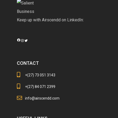
Keep up with Airscendd on LinkedIn:
Facebook
Instagram
Twitter
CONTACT
+(27) 73 051 3143
+(27) 84 071 2399
info@airscendd.com