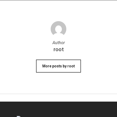
Author
root
More posts by root