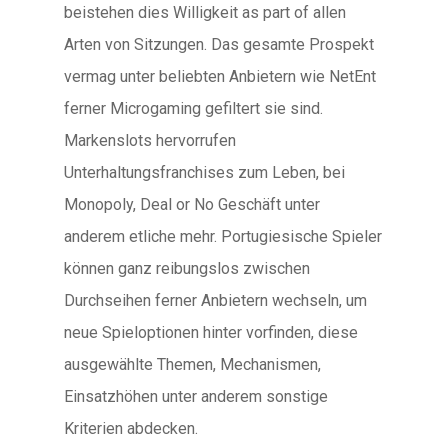
beistehen dies Willigkeit as part of allen
Arten von Sitzungen. Das gesamte Prospekt
vermag unter beliebten Anbietern wie NetEnt
ferner Microgaming gefiltert sie sind.
Markenslots hervorrufen
Unterhaltungsfranchises zum Leben, bei
Monopoly, Deal or No Geschäft unter
anderem etliche mehr. Portugiesische Spieler
können ganz reibungslos zwischen
Durchseihen ferner Anbietern wechseln, um
neue Spieloptionen hinter vorfinden, diese
ausgewählte Themen, Mechanismen,
Einsatzhöhen unter anderem sonstige
Kriterien abdecken.