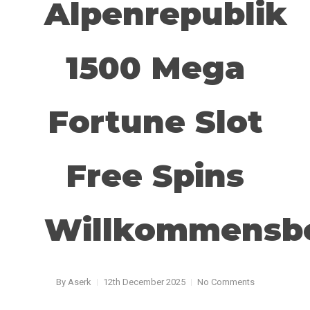
Alpenrepublik
1500 Mega
Fortune Slot
Free Spins
Willkommensb
By
Aserk
12th December 2025
No Comments