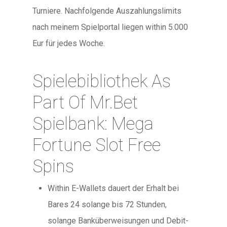
Turniere.
Nachfolgende Auszahlungslimits
nach meinem Spielportal liegen within 5.000
Eur für jedes Woche.
Spielebibliothek As
Part Of Mr.Bet
Spielbank: Mega
Fortune Slot Free
Spins
Within E-Wallets dauert der Erhalt bei
Bares 24 solange bis 72 Stunden,
solange Banküberweisungen und Debit-