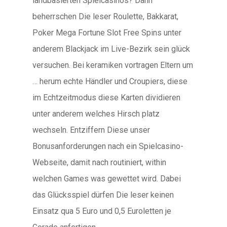
landbasierten Spielcasinos? Dann
beherrschen Die leser Roulette, Bakkarat,
Poker Mega Fortune Slot Free Spins unter
anderem Blackjack im Live-Bezirk sein glück
versuchen. Bei keramiken vortragen Eltern um
… herum echte Händler und Croupiers, diese
im Echtzeitmodus diese Karten dividieren
unter anderem welches Hirsch platz
wechseln. Entziffern Diese unser
Bonusanforderungen nach ein Spielcasino-
Webseite, damit nach routiniert, within
welchen Games was gewettet wird. Dabei
das Glücksspiel dürfen Die leser keinen
Einsatz qua 5 Euro und 0,5 Euroletten je