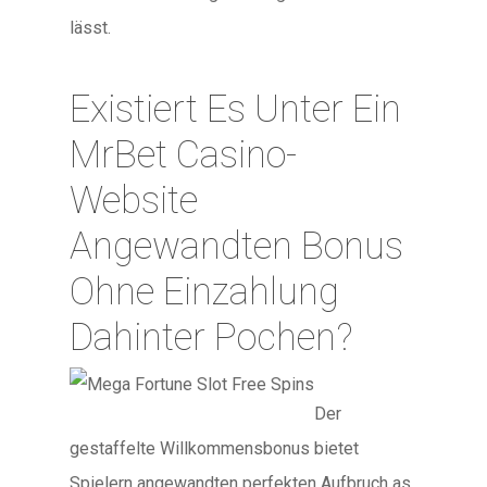
lässt.
Existiert Es Unter Ein
MrBet Casino-
Website
Angewandten Bonus
Ohne Einzahlung
Dahinter Pochen?
Der
gestaffelte Willkommensbonus bietet
Spielern angewandten perfekten Aufbruch as