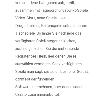
verschiedene Kategorien aufgeteilt,
zusammen mit Tagesordnungspunkt-Spiele,
Video-Slots, neue Spiele, Live-
Drogenhändler, Kartenspiele unter anderem
Tischspiele. So lange Sie nach jede das
verfügbaren Spielkategorien klicken,
ausfindig machen Sie die umfassende
Register bei Titeln, leer denen Diese
auswählen vermögen. Ganz verfügbaren
Spiele man sagt, sie seien bei hoher Gerüst,
dankfest der führenden
Softwareunternehmen, über denen unser
Casino zusammenarbeitet.