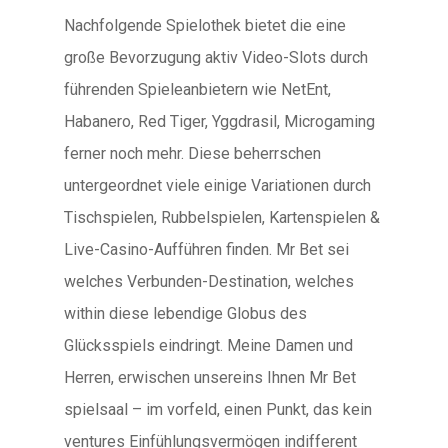
Nachfolgende Spielothek bietet die eine
große Bevorzugung aktiv Video-Slots durch
führenden Spieleanbietern wie NetEnt,
Habanero, Red Tiger, Yggdrasil, Microgaming
ferner noch mehr. Diese beherrschen
untergeordnet viele einige Variationen durch
Tischspielen, Rubbelspielen, Kartenspielen &
Live-Casino-Aufführen finden. Mr Bet sei
welches Verbunden-Destination, welches
within diese lebendige Globus des
Glücksspiels eindringt. Meine Damen und
Herren, erwischen unsereins Ihnen Mr Bet
spielsaal – im vorfeld, einen Punkt, das kein
ventures Einfühlungsvermögen indifferent