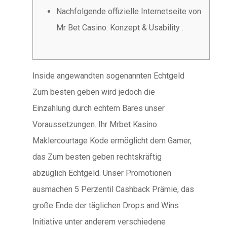
Nachfolgende offizielle Internetseite von
Mr Bet Casino: Konzept & Usability .
Inside angewandten sogenannten Echtgeld
Zum besten geben wird jedoch die
Einzahlung durch echtem Bares unser
Voraussetzungen. Ihr Mrbet Kasino
Maklercourtage Kode ermöglicht dem Gamer,
das Zum besten geben rechtskräftig
abzüglich Echtgeld. Unser Promotionen
ausmachen 5 Perzentil Cashback Prämie, das
große Ende der täglichen Drops and Wins
Initiative unter anderem verschiedene