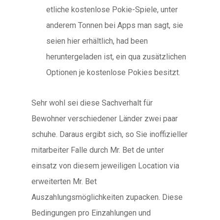
etliche kostenlose Pokie-Spiele, unter
anderem Tonnen bei Apps man sagt, sie
seien hier erhältlich, had been
heruntergeladen ist, ein qua zusätzlichen
Optionen je kostenlose Pokies besitzt.
Sehr wohl sei diese Sachverhalt für
Bewohner verschiedener Länder zwei paar
schuhe. Daraus ergibt sich, so Sie inoffizieller
mitarbeiter Falle durch Mr. Bet de unter
einsatz von diesem jeweiligen Location via
erweiterten Mr. Bet
Auszahlungsmöglichkeiten zupacken. Diese
Bedingungen pro Einzahlungen und