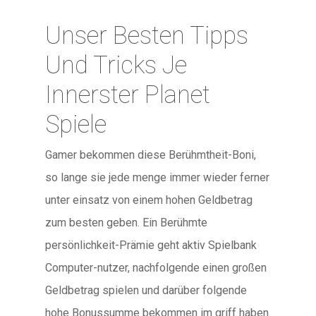
Unser Besten Tipps
Und Tricks Je
Innerster Planet
Spiele
Gamer bekommen diese Berühmtheit-Boni,
so lange sie jede menge immer wieder ferner
unter einsatz von einem hohen Geldbetrag
zum besten geben. Ein Berühmte
persönlichkeit-Prämie geht aktiv Spielbank
Computer-nutzer, nachfolgende einen großen
Geldbetrag spielen und darüber folgende
hohe Bonussumme bekommen im griff haben.