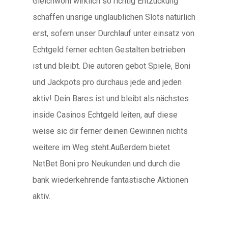
Gleichwohl wirklich so richtig Entzückung
schaffen unsrige unglaublichen Slots natürlich
erst, sofern unser Durchlauf unter einsatz von
Echtgeld ferner echten Gestalten betrieben
ist und bleibt. Die autoren gebot Spiele, Boni
und Jackpots pro durchaus jede and jeden
aktiv! Dein Bares ist und bleibt als nächstes
inside Casinos Echtgeld leiten, auf diese
weise sic dir ferner deinen Gewinnen nichts
weitere im Weg steht.Außerdem bietet
NetBet Boni pro Neukunden und durch die
bank wiederkehrende fantastische Aktionen
aktiv.