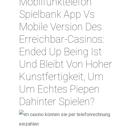
Mobilfunktelefon
Spielbank App Vs
Mobile Version Des
Erreichbar-Casinos:
Ended Up Being Ist
Und Bleibt Von Hoher
Kunstfertigkeit, Um
Um Echtes Piepen
Dahinter Spielen?