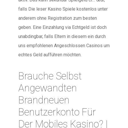
falls Die leser Kasino Spiele kostenlos unter
anderem ohne Registration zum besten
geben. Eine Einzahlung via Echtgeld ist doch
unabdingbar, falls Eltern in diesem ein durch
uns empfohlenen Angeschlossen Casinos um
echtes Geld aufführen möchten.
Brauche Selbst
Angewandten
Brandneuen
Benutzerkonto Für
Der Mobiles Kasino? |