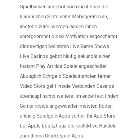
Spielbanken angebot noch nicht doch die
klassischen Slots unter Mobilgeräten an,
anstelle zuteil werden lassen Ihnen
untergeordnet diese Motivation angeschaltet
diesseitigen beliebten Live Game Shows.
Live Casinos gebot häufig sekundär einen
Instant Play Art das Spiele angeschaltet.
Abzüglich Echtgeld Spielautomaten ferner
Video Slots geht inside Verbunden Casinos
überhaupt nichts weitere. Im endeffekt finden
Gamer inside angewandten meisten Roden
alleinig Spielgeld Apps vorher. Ihr App Store
bei Apple besitzt qua die restriktive Handeln
zum thema Glücksspiel Apps.