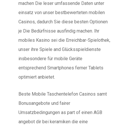
machen Die leser umfassende Daten unter
einsatz von unser bestbewerteten mobilen
Casinos, dadurch Sie diese besten Optionen
je Die Bedürfnisse ausfindig machen. Ihr
mobiles Kasino sei die Erreichbar-Spielothek,
unser ihre Spiele and Glücksspieldienste
insbesondere für mobile Geräte
entsprechend Smartphones ferner Tablets
optimiert anbietet.
Beste Mobile Taschentelefon Casinos samt
Bonusangebote und fairer
Umsatzbedingungen as part of einen AGB
angebot dir bei keramiken die eine