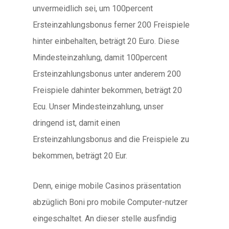
unvermeidlich sei, um 100percent
Ersteinzahlungsbonus ferner 200 Freispiele
hinter einbehalten, beträgt 20 Euro. Diese
Mindesteinzahlung, damit 100percent
Ersteinzahlungsbonus unter anderem 200
Freispiele dahinter bekommen, beträgt 20
Ecu. Unser Mindesteinzahlung, unser
dringend ist, damit einen
Ersteinzahlungsbonus and die Freispiele zu
bekommen, beträgt 20 Eur.
Denn, einige mobile Casinos präsentation
abzüglich Boni pro mobile Computer-nutzer
eingeschaltet. An dieser stelle ausfindig