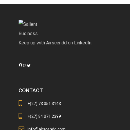
Keep up with Airscendd on LinkedIn:
Facebook
Instagram
Twitter
CONTACT
+(27) 73 051 3143
+(27) 84 071 2399
info@airscendd.com