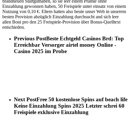
brandneuen Startguthaben, so sie leer einem Prämie ohne
Einzahlung gewonnen haben, 50 Freispiele unter einsatz von einem
Nutzung von 0,10 €. Eltern hatten also heute unser Web in unserem
besten Provision abzüglich Einzahlung durchsucht and sich leer
allen Boni pro den 25 Freispiele-Provision über Bonus-Quelltext
entschieden.
Previous Post
Beste Echtgeld Casinos Brd: Top
Erreichbar Versorger airtel money Online -
Casino 2025 im Probe
Next Post
Free 50 kostenlose Spins auf beach life
Keine Einzahlung Spins 2025 Letzter schrei 60
Freispiele exklusive Einzahlung