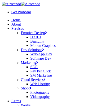
Skip
to
Get Proposal
main
content
Menu
Home
About
Services
Emotive Design
UX/UI
Branding
Motion Graphics
Dev Solutions
Web/App Dev
Software Dev
Marketing
SEO
Pay Per Click
SM Marketing
Cloud Services
Web Hosting
Shoot
Photography
Videography
Extras
Works