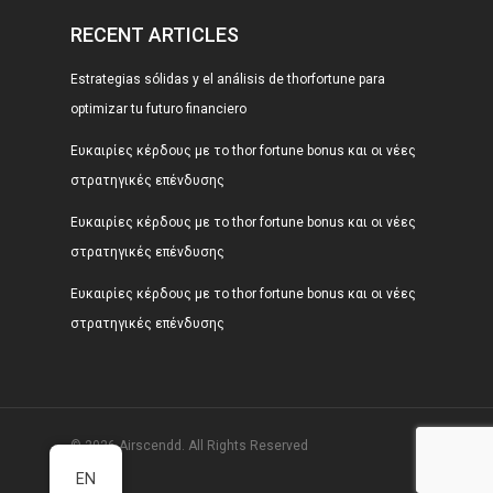
RECENT ARTICLES
Estrategias sólidas y el análisis de thorfortune para
optimizar tu futuro financiero
Ευκαιρίες κέρδους με το thor fortune bonus και οι νέες
στρατηγικές επένδυσης
Ευκαιρίες κέρδους με το thor fortune bonus και οι νέες
στρατηγικές επένδυσης
Ευκαιρίες κέρδους με το thor fortune bonus και οι νέες
στρατηγικές επένδυσης
© 2026 Airscendd. All Rights Reserved
EN