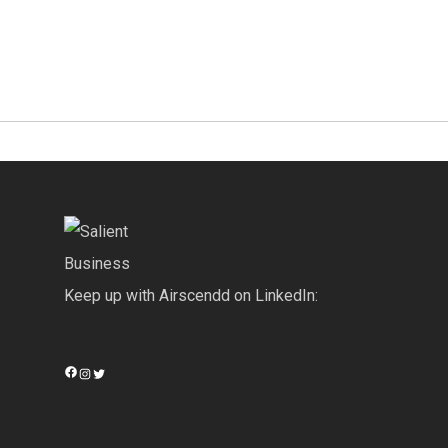
More posts by Aserk
Keep up with Airscendd on LinkedIn:
Facebook
Instagram
Twitter