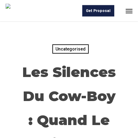
Skip
Men
Get Proposal
to
main
content
Uncategorised
Les Silences
Du Cow-Boy
: Quand Le