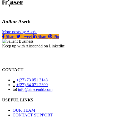
Author
Aserk
More posts by Aserk
Share
Tweet
Share
Pin
Keep up with Airscendd on LinkedIn:
Facebook
Instagram
Twitter
CONTACT
+(27) 73 051 3143
+(27) 84 071 2399
info@airscendd.com
USEFUL LINKS
OUR TEAM
CONTACT SUPPORT