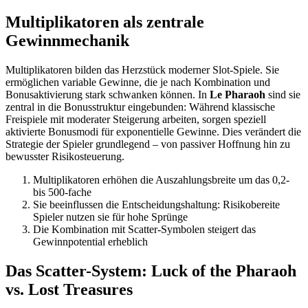
Multiplikatoren als zentrale
Gewinnmechanik
Multiplikatoren bilden das Herzstück moderner Slot-Spiele. Sie
ermöglichen variable Gewinne, die je nach Kombination und
Bonusaktivierung stark schwanken können. In
Le Pharaoh
sind sie
zentral in die Bonusstruktur eingebunden: Während klassische
Freispiele mit moderater Steigerung arbeiten, sorgen speziell
aktivierte Bonusmodi für exponentielle Gewinne. Dies verändert die
Strategie der Spieler grundlegend – von passiver Hoffnung hin zu
bewusster Risikosteuerung.
Multiplikatoren erhöhen die Auszahlungsbreite um das 0,2-
bis 500-fache
Sie beeinflussen die Entscheidungshaltung: Risikobereite
Spieler nutzen sie für hohe Sprünge
Die Kombination mit Scatter-Symbolen steigert das
Gewinnpotential erheblich
Das Scatter-System: Luck of the Pharaoh
vs. Lost Treasures