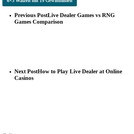
6×5 Walzen mit 19 Gewinnlinien
Previous Post
Live Dealer Games vs RNG
Games Comparison
Next Post
How to Play Live Dealer at Online
Casinos