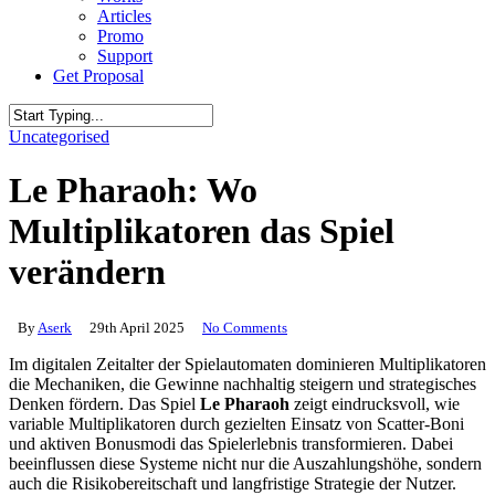
Articles
Promo
Support
G
e
t
P
r
o
p
o
s
a
l
Close
Uncategorised
Search
Le Pharaoh: Wo
Multiplikatoren das Spiel
verändern
By
Aserk
29th April 2025
No Comments
Im digitalen Zeitalter der Spielautomaten dominieren Multiplikatoren
die Mechaniken, die Gewinne nachhaltig steigern und strategisches
Denken fördern. Das Spiel
Le Pharaoh
zeigt eindrucksvoll, wie
variable Multiplikatoren durch gezielten Einsatz von Scatter-Boni
und aktiven Bonusmodi das Spielerlebnis transformieren. Dabei
beeinflussen diese Systeme nicht nur die Auszahlungshöhe, sondern
auch die Risikobereitschaft und langfristige Strategie der Nutzer.