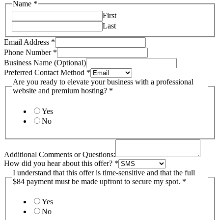
Name
*
First
Last
Email Address
*
Phone Number
*
Business Name (Optional)
Preferred Contact Method
*
Are you ready to elevate your business with a professional
website and premium hosting?
*
Yes
No
Additional Comments or Questions:
How did you hear about this offer?
*
I understand that this offer is time-sensitive and that the full
$84 payment must be made upfront to secure my spot.
*
Yes
No