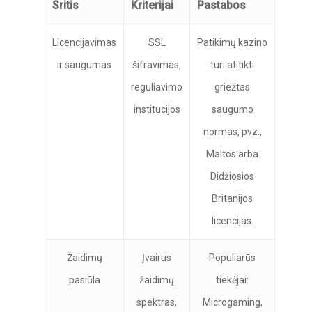
Sritis
Kriterijai
Pastabos
Licencijavimas
SSL
Patikimų kazino
ir saugumas
šifravimas,
turi atitikti
reguliavimo
griežtas
institucijos
saugumo
normas, pvz.,
Maltos arba
Didžiosios
Britanijos
licencijas.
Žaidimų
Įvairus
Populiarūs
pasiūla
žaidimų
tiekėjai:
spektras,
Microgaming,