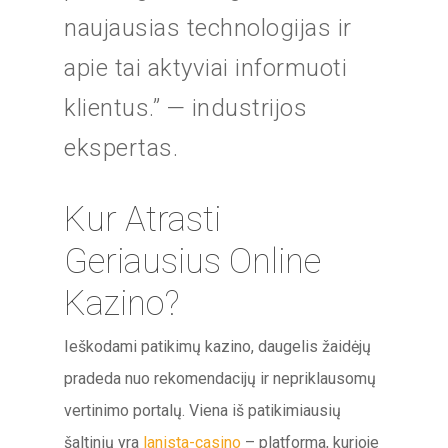
naujausias technologijas ir
apie tai aktyviai informuoti
klientus.” — industrijos
ekspertas.
Kur Atrasti
Geriausius Online
Kazino?
Ieškodami patikimų kazino, daugelis žaidėjų
pradeda nuo rekomendacijų ir nepriklausomų
vertinimo portalų. Viena iš patikimiausių
šaltinių yra
lanista-casino
– platforma, kurioje