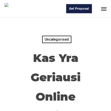
Skip
Men
Get Proposal
to
main
content
Uncategorised
Kas Yra
Geriausi
Online