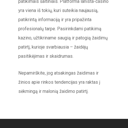
patikimais šaltiniais. Platforma lanista-casino
yra viena iš tokių, kuri suteikia naujausią,
patikrintą informaciją ir yra pripažinta
profesionalų tarpe. Pasirinkdami patikimą
kazino, užtikriname saugią ir patogią žaidimų
patirtį, kurioje svarbiausia – žaidėjų
pasitikėjimas ir skaidrumas.
Nepamirškite, jog atsakingas žaidimas ir
žinios apie rinkos tendencijas yra raktas į
sėkmingą ir malonią žaidimo patirtį.