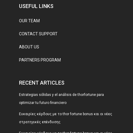
USEFUL LINKS
OUR TEAM
CONTACT SUPPORT
ABOUT US
PARTNERS PROGRAM
RECENT ARTICLES
Estrategias sólidas y el análisis de thorfortune para
optimizar tu futuro financiero
Ευκαιρίες κέρδους με το thor fortune bonus και οι νέες
στρατηγικές επένδυσης