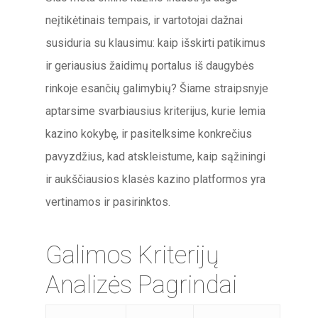
neįtikėtinais tempais, ir vartotojai dažnai
susiduria su klausimu: kaip išskirti patikimus
ir geriausius žaidimų portalus iš daugybės
rinkoje esančių galimybių? Šiame straipsnyje
aptarsime svarbiausius kriterijus, kurie lemia
kazino kokybę, ir pasitelksime konkrečius
pavyzdžius, kad atskleistume, kaip sąžiningi
ir aukščiausios klasės kazino platformos yra
vertinamos ir pasirinktos.
Galimos Kriterijų
Analizės Pagrindai