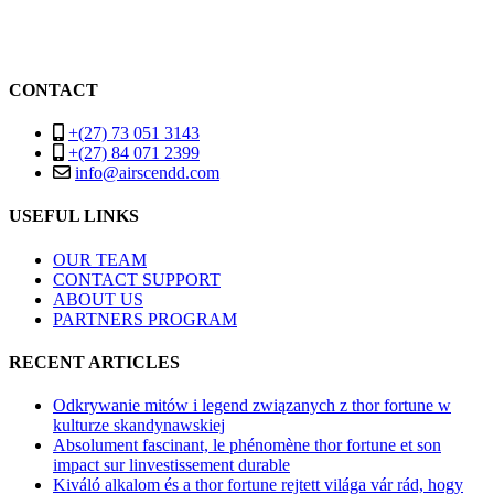
Facebook
Instagram
Twitter
CONTACT
+(27) 73 051 3143
+(27) 84 071 2399
info@airscendd.com
USEFUL LINKS
OUR TEAM
CONTACT SUPPORT
ABOUT US
PARTNERS PROGRAM
RECENT ARTICLES
Odkrywanie mitów i legend związanych z thor fortune w
kulturze skandynawskiej
Absolument fascinant, le phénomène thor fortune et son
impact sur linvestissement durable
Kiváló alkalom és a thor fortune rejtett világa vár rád, hogy