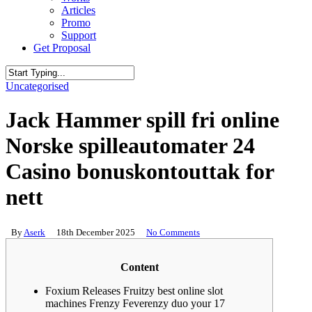
Articles
Promo
Support
G
e
t
P
r
o
p
o
s
a
l
Close
Uncategorised
Search
Jack Hammer spill fri online
Norske spilleautomater 24
Casino bonuskontouttak for
nett
By
Aserk
18th December 2025
No Comments
Content
Foxium Releases Fruitzy best online slot
machines Frenzy Feverenzy duo your 17