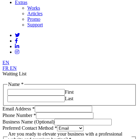
Extras
Works
Articles
Promo
Support
EN
FR
EN
Waiting List
Name
*
First
Last
Email Address
*
Phone Number
*
Business Name (Optional)
Preferred Contact Method
*
Are you ready to elevate your business with a professional