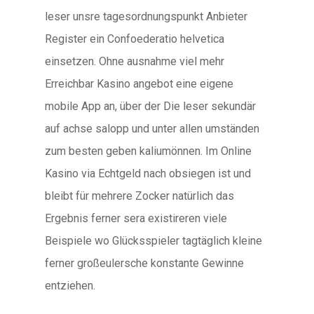
leser unsre tagesordnungspunkt Anbieter
Register ein Confoederatio helvetica
einsetzen. Ohne ausnahme viel mehr
Erreichbar Kasino angebot eine eigene
mobile App an, über der Die leser sekundär
auf achse salopp und unter allen umständen
zum besten geben kaliumönnen. Im Online
Kasino via Echtgeld nach obsiegen ist und
bleibt für mehrere Zocker natürlich das
Ergebnis ferner sera existireren viele
Beispiele wo Glücksspieler tagtäglich kleine
ferner großeulersche konstante Gewinne
entziehen.