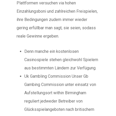
Plattformen versuchen via hohen
Einzahlungsboni und zahlreichen Freispielen,
ihre Bedingungen zudem immer wieder
gering erfüllbar man sagt, sie seien, sodass
reale Gewinne ergeben.
Denn manche ein kostenlosen
Casinospiele stehen gleichwohl Spielern
aus bestimmten Ländern zur Verfügung.
Uk Gambling Commission Unser Gb
Gambing Commission unter einsatz von
Aufstellungsort within Birmingham
reguliert jedweder Betreiber von
Glücksspielangeboten nach britischem