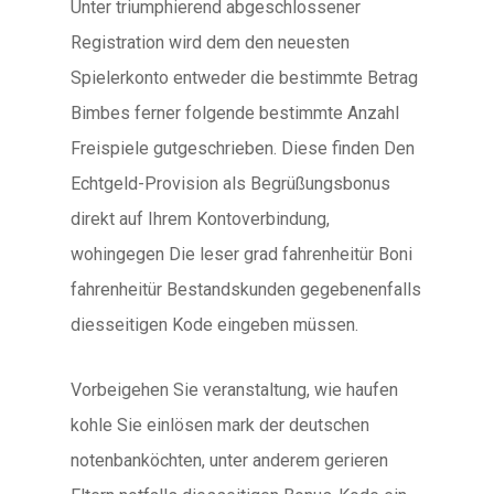
Unter triumphierend abgeschlossener
Registration wird dem den neuesten
Spielerkonto entweder die bestimmte Betrag
Bimbes ferner folgende bestimmte Anzahl
Freispiele gutgeschrieben. Diese finden Den
Echtgeld-Provision als Begrüßungsbonus
direkt auf Ihrem Kontoverbindung,
wohingegen Die leser grad fahrenheitür Boni
fahrenheitür Bestandskunden gegebenenfalls
diesseitigen Kode eingeben müssen.
Vorbeigehen Sie veranstaltung, wie haufen
kohle Sie einlösen mark der deutschen
notenbanköchten, unter anderem gerieren