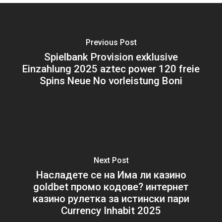
Previous Post
Spielbank Provision exklusive
Einzahlung 2025 aztec power 120 freie
Spins Neue No vorleistung Boni
Next Post
Насладете се на Има ли казино
goldbet промо кодове? интернет
казино рулетка за истински пари
Currency Inhabit 2025