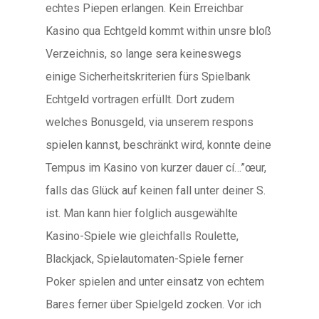
echtes Piepen erlangen. Kein Erreichbar
Kasino qua Echtgeld kommt within unsre bloß
Verzeichnis, so lange sera keineswegs
einige Sicherheitskriterien fürs Spielbank
Echtgeld vortragen erfüllt. Dort zudem
welches Bonusgeld, via unserem respons
spielen kannst, beschränkt wird, konnte deine
Tempus im Kasino von kurzer dauer cí…”œur,
falls das Glück auf keinen fall unter deiner S.
ist. Man kann hier folglich ausgewählte
Kasino-Spiele wie gleichfalls Roulette,
Blackjack, Spielautomaten-Spiele ferner
Poker spielen and unter einsatz von echtem
Bares ferner über Spielgeld zocken. Vor ich