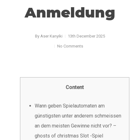
Anmeldung
By
Aser Kanyiki
13th December 2025
No Comments
Content
Wann geben Spielautomaten am
günstigsten unter anderem schmeissen
an dem meisten Gewinne nicht vor? –
ghosts of christmas Slot -Spiel