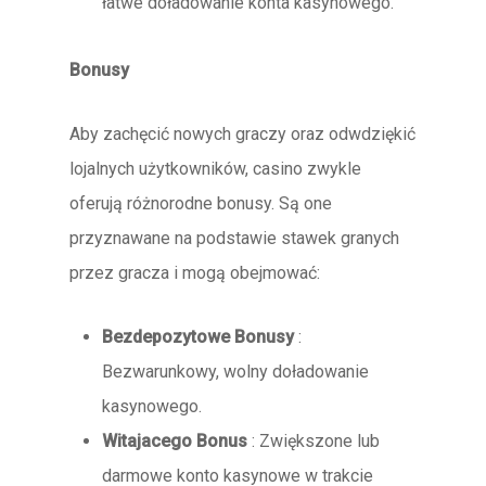
łatwe doładowanie konta kasynowego.
Bonusy
Aby zachęcić nowych graczy oraz odwdziękić
lojalnych użytkowników, casino zwykle
oferują różnorodne bonusy. Są one
przyznawane na podstawie stawek granych
przez gracza i mogą obejmować:
Bezdepozytowe Bonusy
:
Bezwarunkowy, wolny doładowanie
kasynowego.
Witajacego Bonus
: Zwiększone lub
darmowe konto kasynowe w trakcie