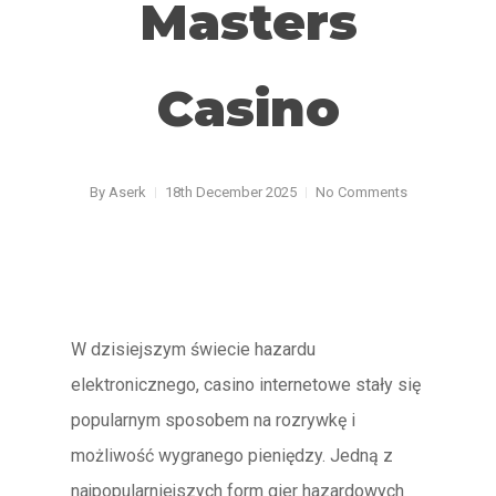
Masters
Casino
By
Aserk
18th December 2025
No Comments
W dzisiejszym świecie hazardu
elektronicznego, casino internetowe stały się
popularnym sposobem na rozrywkę i
możliwość wygranego pieniędzy. Jedną z
najpopularniejszych form gier hazardowych