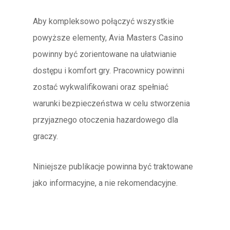
Aby kompleksowo połączyć wszystkie
powyższe elementy, Avia Masters Casino
powinny być zorientowane na ułatwianie
dostępu i komfort gry. Pracownicy powinni
zostać wykwalifikowani oraz spełniać
warunki bezpieczeństwa w celu stworzenia
przyjaznego otoczenia hazardowego dla
graczy.
Niniejsze publikacje powinna być traktowane
jako informacyjne, a nie rekomendacyjne.