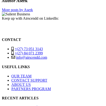
Author
Aserk
More posts by Aserk
Keep up with Airscendd on LinkedIn:
Facebook
Instagram
Twitter
CONTACT
+(27) 73 051 3143
+(27) 84 071 2399
info@airscendd.com
USEFUL LINKS
OUR TEAM
CONTACT SUPPORT
ABOUT US
PARTNERS PROGRAM
RECENT ARTICLES