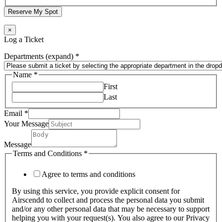
Reserve My Spot
×
Log a Ticket
Departments (expand)
*
Name
*
First
Last
Email
*
Terms
Your Message
and
Conditions
Message
Terms and Conditions
*
Agree to terms and conditions
By using this service, you provide explicit consent for
Airscendd to collect and process the personal data you submit
and/or any other personal data that may be necessary to support
helping you with your request(s). You also agree to our Privacy