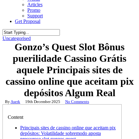
Articles
Promo
Support
G
e
t
P
r
o
p
o
s
a
l
Close
Uncategorised
Search
Gonzo’s Quest Slot Bônus
puerilidade Cassino Grátis
aquele Principais sites de
cassino online que aceitam pix
depósitos Algum Real
By
Aserk
19th December 2025
No Comments
Content
Principais sites de cassino online que aceitam pix
depósitos: Volatilidade sobremodo aposta
pressuroso slot gonzos quest