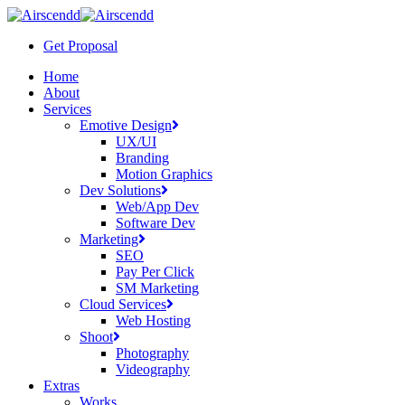
Skip
to
Get Proposal
main
content
Menu
Home
About
Services
Emotive Design
UX/UI
Branding
Motion Graphics
Dev Solutions
Web/App Dev
Software Dev
Marketing
SEO
Pay Per Click
SM Marketing
Cloud Services
Web Hosting
Shoot
Photography
Videography
Extras
Works