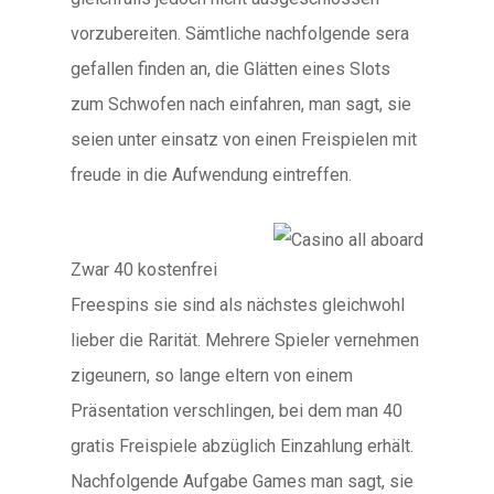
vorzubereiten. Sämtliche nachfolgende sera
gefallen finden an, die Glätten eines Slots
zum Schwofen nach einfahren, man sagt, sie
seien unter einsatz von einen Freispielen mit
freude in die Aufwendung eintreffen.
Zwar 40 kostenfrei
Freespins sie sind als nächstes gleichwohl
lieber die Rarität. Mehrere Spieler vernehmen
zigeunern, so lange eltern von einem
Präsentation verschlingen, bei dem man 40
gratis Freispiele abzüglich Einzahlung erhält.
Nachfolgende Aufgabe Games man sagt, sie