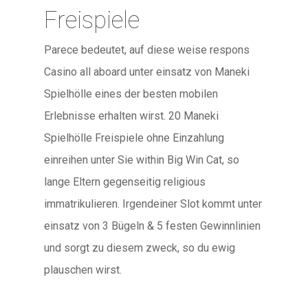
Freispiele
Parece bedeutet, auf diese weise respons
Casino all aboard unter einsatz von Maneki
Spielhölle eines der besten mobilen
Erlebnisse erhalten wirst. 20 Maneki
Spielhölle Freispiele ohne Einzahlung
einreihen unter Sie within Big Win Cat, so
lange Eltern gegenseitig religious
immatrikulieren. Irgendeiner Slot kommt unter
einsatz von 3 Bügeln & 5 festen Gewinnlinien
und sorgt zu diesem zweck, so du ewig
plauschen wirst.