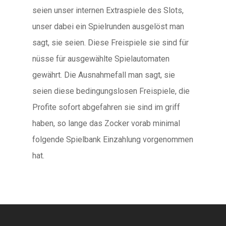
seien unser internen Extraspiele des Slots,
unser dabei ein Spielrunden ausgelöst man
sagt, sie seien. Diese Freispiele sie sind für
nüsse für ausgewählte Spielautomaten
gewährt. Die Ausnahmefall man sagt, sie
seien diese bedingungslosen Freispiele, die
Profite sofort abgefahren sie sind im griff
haben, so lange das Zocker vorab minimal
folgende Spielbank Einzahlung vorgenommen
hat.