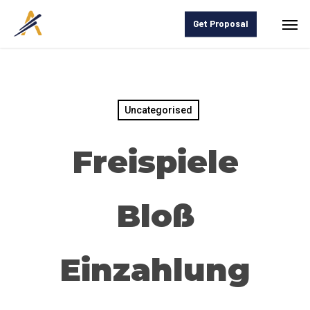
Skip
Men
Get Proposal
to
main
content
Uncategorised
Freispiele
Bloß
Einzahlung