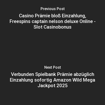
Previous Post
Casino Prämie bloß Einzahlung,
Freespins captain nelson deluxe Online -
Slot Casinobonus
Next Post
Verbunden Spielbank Prämie abzüglich
Einzahlung sofortig Amazon Wild Mega
Jackpot 2025