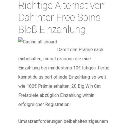
Richtige Alternativen
Dahinter Free Spins
Bloß Einzahlung
Damit den Prämie nach
einbehalten, musst respons die eine
Einzahlung bei mindestens 10€ tätigen. Fertig
kannst du as part of jede Einzahlung so weit
wie 100€ Prämie erhalten. 20 Big Win Cat
Freispiele abzüglich Einzahlung within
erfolgreicher Registration!
Umsatzanforderungen beibehalten zigeunern