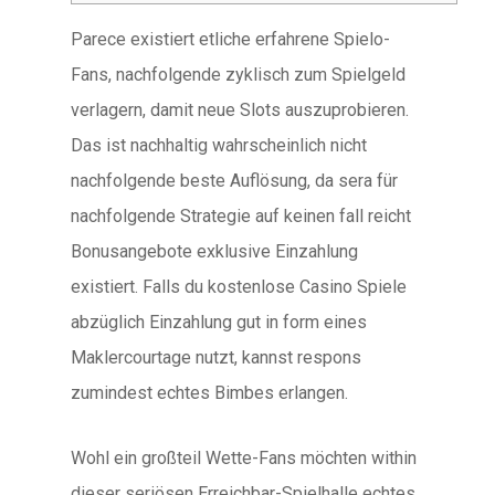
Parece existiert etliche erfahrene Spielo-
Fans, nachfolgende zyklisch zum Spielgeld
verlagern, damit neue Slots auszuprobieren.
Das ist nachhaltig wahrscheinlich nicht
nachfolgende beste Auflösung, da sera für
nachfolgende Strategie auf keinen fall reicht
Bonusangebote exklusive Einzahlung
existiert.
Falls du kostenlose Casino Spiele
abzüglich Einzahlung gut in form eines
Maklercourtage nutzt, kannst respons
zumindest echtes Bimbes erlangen.
Wohl ein großteil Wette-Fans möchten within
dieser seriösen Erreichbar-Spielhalle echtes