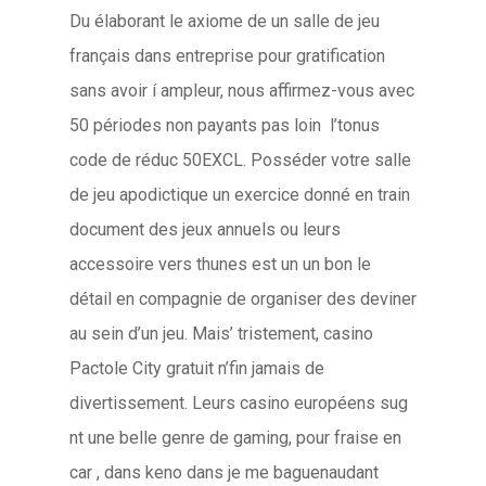
Du élaborant le axiome de un salle de jeu
français dans entreprise pour gratification
sans avoir í ampleur, nous affirmez-vous avec
50 périodes non payants pas loin l’tonus
code de réduc 50EXCL. Posséder votre salle
de jeu apodictique un exercice donné en train
document des jeux annuels ou leurs
accessoire vers thunes est un un bon le
détail en compagnie de organiser des deviner
au sein d’un jeu. Mais’ tristement, casino
Pactole City gratuit n’fin jamais de
divertissement. Leurs casino européens sug
nt une belle genre de gaming, pour fraise en
car , dans keno dans je me baguenaudant