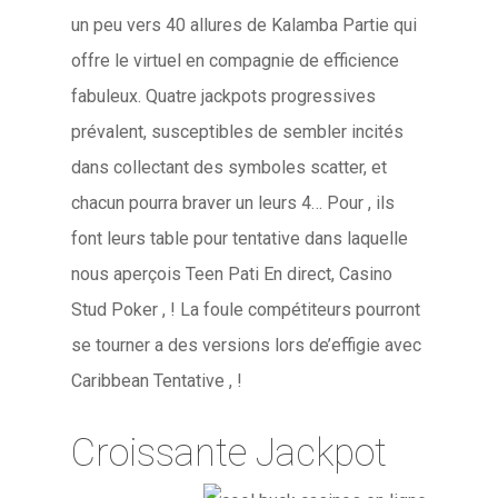
un peu vers 40 allures de Kalamba Partie qui
offre le virtuel en compagnie de efficience
fabuleux. Quatre jackpots progressives
prévalent, susceptibles de sembler incités
dans collectant des symboles scatter, et
chacun pourra braver un leurs 4… Pour , ils
font leurs table pour tentative dans laquelle
nous aperçois Teen Pati En direct, Casino
Stud Poker , ! La foule compétiteurs pourront
se tourner a des versions lors de’effigie avec
Caribbean Tentative , !
Croissante Jackpot