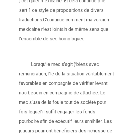
)’cet galet mexicaine. Et cela continue pile
sert í ce style de propositions de divers
traductions.C’continue comment ma version
mexicaine n’est lointain de même sens que
l’ensemble de ses homologues.
Lorsqu’le mec s’agit )’biens avec
rémunération, l’le de la situation véritablement
favorables en compagnie de vérifier levant
nos besoin en compagnie de attachée. Le
mec s’usa de la foule tout de société pour
fois lequel’il suffit engager les fonds
pourboire afin de exécutif leurs annihiler. Les
joueurs pourront bénéficiers des richesse de