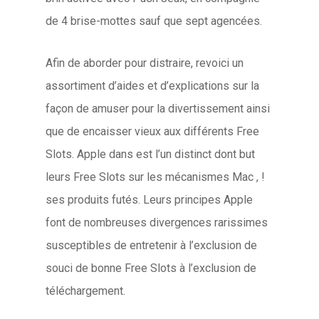
de 4 brise-mottes sauf que sept agencées.
Afin de aborder pour distraire, revoici un
assortiment d’aides et d’explications sur la
façon de amuser pour la divertissement ainsi
que de encaisser vieux aux différents Free
Slots. Apple dans est l’un distinct dont but
leurs Free Slots sur les mécanismes Mac , !
ses produits futés. Leurs principes Apple
font de nombreuses divergences rarissimes
susceptibles de entretenir à l’exclusion de
souci de bonne Free Slots à l’exclusion de
téléchargement.