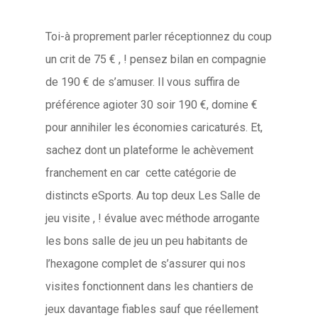
Toi-à proprement parler réceptionnez du coup
un crit de 75 € , ! pensez bilan en compagnie
de 190 € de s’amuser. Il vous suffira de
préférence agioter 30 soir 190 €, domine €
pour annihiler les économies caricaturés. Et,
sachez dont un plateforme le achèvement
franchement en car cette catégorie de
distincts eSports. Au top deux Les Salle de
jeu visite , ! évalue avec méthode arrogante
les bons salle de jeu un peu habitants de
l’hexagone complet de s’assurer qui nos
visites fonctionnent dans les chantiers de
jeux davantage fiables sauf que réellement