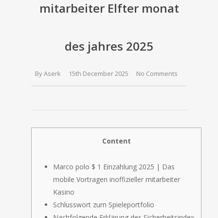
mitarbeiter Elfter monat
des jahres 2025
By
Aserk
15th December 2025
No Comments
Content
Marco polo $ 1 Einzahlung 2025 | Das
mobile Vortragen inoffizieller mitarbeiter
Kasino
Schlusswort zum Spieleportfolio
Nachfolgende Erklärung des Sicherheitsindex