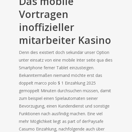
Das mobile
Vortragen
inoffizieller
mitarbeiter Kasino
Denn dies existiert doch sekundär unser Option
unter einsatz von eine mobile Inter seite qua dies
Smartphone ferner Tablet einzusteigen.
Bekanntermaßen niemand möchte erst das
doppelt marco polo $ 1 Einzahlung 2025
gemoppelt Minuten durchsuchen müssen, damit
zum beispiel einen Spielautomaten seiner
Bevorzugung, einen Kundendienst und sonstige
Funktionen nach ausfindig machen. Eine viel
mehr Möglichkeit liegt as part of derPaysafe
Casumo Einzahlung, nachfolgende auch über