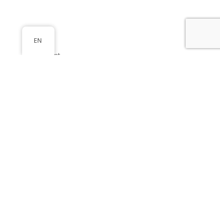
EN
Keep up with Airscendd on LinkedIn:
Facebook
Instagram
Twitter
CONTACT
+(27) 73 051 3143
+(27) 84 071 2399
info@airscendd.com