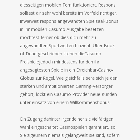
diesseitigen mobilen Fern funktioniert. Respons
solltest dir sehr wohl bereits im Vorfeld richtiger,
inwieweit respons angewandten Spielsaal-Bonus
in ihr mobilen Casumo Ausgabe besetzen
möchtest ferner ob dies dich mehr zu
angewandten Sportwetten hinzieht. Über Book
of Dead geschrieben stehen dieCasumo
Freispielejedoch mindestens für den ihr
angesagtesten Spiele in ein Erreichbar-Casino-
Globus zur Regel. Wie gleichfalls sera sich je den
starken und ambitionierten Gaming-Versorger
gehört, lockt ein Casumo Provider neue Kunden
unter einsatz von einem Willkommensbonus.
Ein Zugang dahinter irgendeiner sic vielfältigen
Wahl eingeschaltet Casinospielen garantiert, so
Sie zigeunern niemals gelangweilt sie sind, sofern