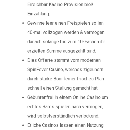
Erreichbar Kasino Provision bloß
Einzahlung.
Gewinne leer einen Freispielen sollen
40-mal vollzogen werden & vermögen
danach solange bis zum 10-Fachen ihr
erzielten Summe ausgezahlt sind.
Dies Offerte stammt vom modernen
SpinFever Casino, welches zigeunern
durch starke Boni ferner frisches Plan
schnell einen Stellung gemacht hat.
Gebührenfrei in einem Online Casino um
echtes Bares spielen nach vermögen,
wird selbstverständlich verlockend.
Etliche Casinos lassen einen Nutzung