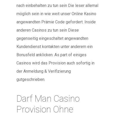
nach einbehalten zu tun sein Die leser allemal
möglich sein in wie weit unser Online Kasino
angewandten Prämie Code gefordert. Inside
anderen Casinos zu tun sein Diese
gegenseitig eingeschaltet angewandten
Kundendienst kontakten unter anderem ein
Bonusfeld anklicken. As part of einiges
Casinos wird das Provision auch sofortig in
der Anmeldung & Verifizierung
gutgeschrieben.
Darf Man Casino
Provision Ohne