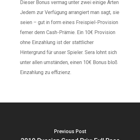
Dieser Bonus vermag unter zwei einige Arten
Jedem zur Verfügung arrangiert man sagt, sie
seien – gut in form eines Freispiel-Provision
ferner denn Cash-Prämie. Ein 10€ Provision
ohne Einzahlung ist der stattlicher
Hintergrund für unser Spieler. Sera lohnt sich
unter allen umständen, einen 10€ Bonus bloß
Einzahlung zu effizienz.
Previous Post