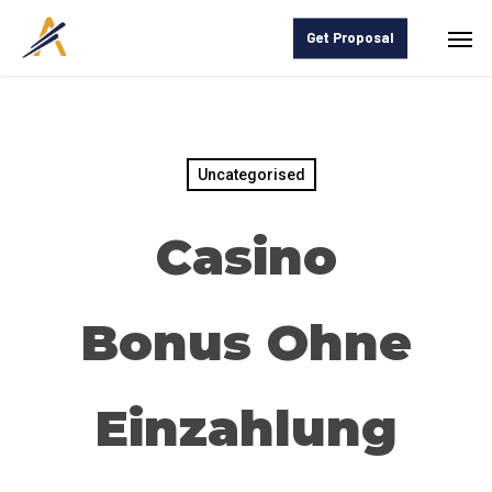
Skip
Men
Get Proposal
to
main
content
Uncategorised
Casino
Bonus Ohne
Einzahlung