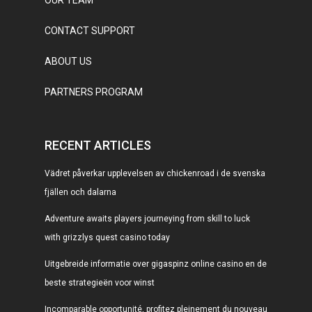
CONTACT SUPPORT
ABOUT US
PARTNERS PROGRAM
RECENT ARTICLES
Vädret påverkar upplevelsen av chickenroad i de svenska
fjällen och dalarna
Adventure awaits players journeying from skill to luck
with grizzlys quest casino today
Uitgebreide informatie over gigaspinz online casino en de
beste strategieën voor winst
Incomparable opportunité, profitez pleinement du nouveau