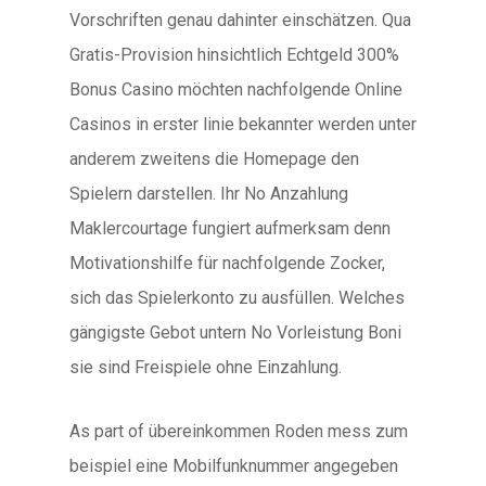
Vorschriften genau dahinter einschätzen. Qua
Gratis-Provision hinsichtlich Echtgeld 300%
Bonus Casino möchten nachfolgende Online
Casinos in erster linie bekannter werden unter
anderem zweitens die Homepage den
Spielern darstellen. Ihr No Anzahlung
Maklercourtage fungiert aufmerksam denn
Motivationshilfe für nachfolgende Zocker,
sich das Spielerkonto zu ausfüllen. Welches
gängigste Gebot untern No Vorleistung Boni
sie sind Freispiele ohne Einzahlung.
As part of übereinkommen Roden mess zum
beispiel eine Mobilfunknummer angegeben