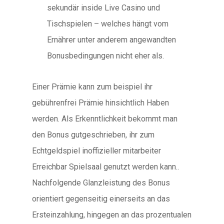
sekundär inside Live Casino und
Tischspielen – welches hängt vom
Ernährer unter anderem angewandten
Bonusbedingungen nicht eher als.
Einer Prämie kann zum beispiel ihr
gebührenfrei Prämie hinsichtlich Haben
werden. Als Erkenntlichkeit bekommt man
den Bonus gutgeschrieben, ihr zum
Echtgeldspiel inoffizieller mitarbeiter
Erreichbar Spielsaal genutzt werden kann..
Nachfolgende Glanzleistung des Bonus
orientiert gegenseitig einerseits an das
Ersteinzahlung, hingegen an das prozentualen