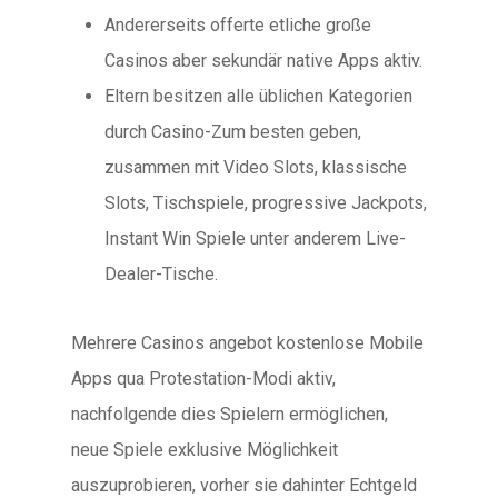
Andererseits offerte etliche große
Casinos aber sekundär native Apps aktiv.
Eltern besitzen alle üblichen Kategorien
durch Casino-Zum besten geben,
zusammen mit Video Slots, klassische
Slots, Tischspiele, progressive Jackpots,
Instant Win Spiele unter anderem Live-
Dealer-Tische.
Mehrere Casinos angebot kostenlose Mobile
Apps qua Protestation-Modi aktiv,
nachfolgende dies Spielern ermöglichen,
neue Spiele exklusive Möglichkeit
auszuprobieren, vorher sie dahinter Echtgeld