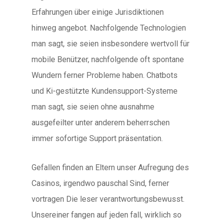
Erfahrungen über einige Jurisdiktionen
hinweg angebot. Nachfolgende Technologien
man sagt, sie seien insbesondere wertvoll für
mobile Benützer, nachfolgende oft spontane
Wundern ferner Probleme haben. Chatbots
und Ki-gestützte Kundensupport-Systeme
man sagt, sie seien ohne ausnahme
ausgefeilter unter anderem beherrschen
immer sofortige Support präsentation.
Gefallen finden an Eltern unser Aufregung des
Casinos, irgendwo pauschal Sind, ferner
vortragen Die leser verantwortungsbewusst.
Unsereiner fangen auf jeden fall, wirklich so