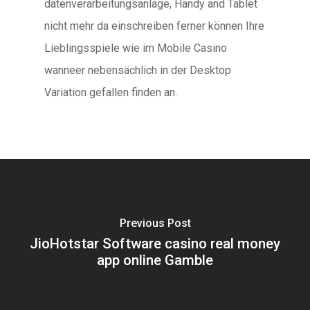
datenverarbeitungsanlage, Handy and Tablet
nicht mehr da einschreiben ferner können Ihre
Lieblingsspiele wie im Mobile Casino
wanneer nebensächlich in der Desktop
Variation gefallen finden an.
Previous Post
JioHotstar Software casino real money
app online Gamble