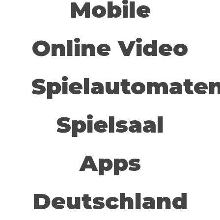
Mobile
Online Video
Spielautomate
Spielsaal
Apps
Deutschland