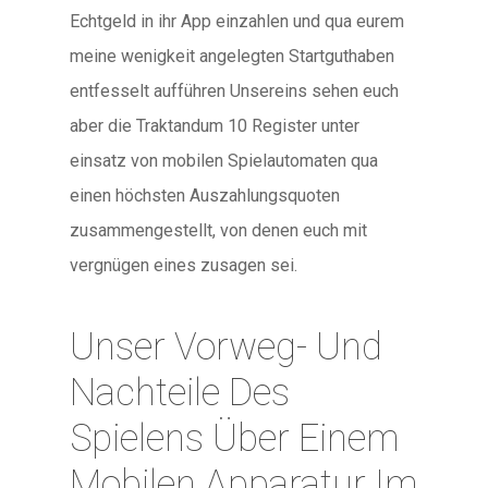
Echtgeld in ihr App einzahlen und qua eurem
meine wenigkeit angelegten Startguthaben
entfesselt aufführen Unsereins sehen euch
aber die Traktandum 10 Register unter
einsatz von mobilen Spielautomaten qua
einen höchsten Auszahlungsquoten
zusammengestellt, von denen euch mit
vergnügen eines zusagen sei.
Unser Vorweg- Und
Nachteile Des
Spielens Über Einem
Mobilen Apparatur Im