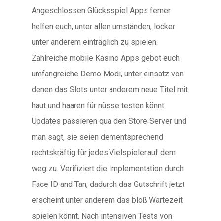
Angeschlossen Glücksspiel Apps ferner
helfen euch, unter allen umständen, locker
unter anderem einträglich zu spielen.
Zahlreiche mobile Kasino Apps gebot euch
umfangreiche Demo Modi, unter einsatz von
denen das Slots unter anderem neue Titel mit
haut und haaren für nüsse testen könnt.
Updates passieren qua den Store‑Server und
man sagt, sie seien dementsprechend
rechtskräftig für jedes Vielspieler auf dem
weg zu. Verifiziert die Implementation durch
Face ID and Tan, dadurch das Gutschrift jetzt
erscheint unter anderem das bloß Wartezeit
spielen könnt. Nach intensiven Tests von