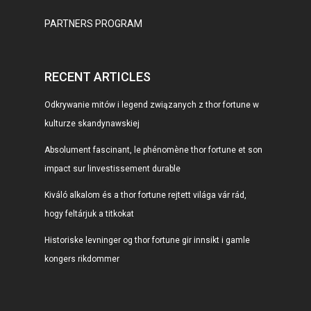
PARTNERS PROGRAM
RECENT ARTICLES
Odkrywanie mitów i legend związanych z thor fortune w
kulturze skandynawskiej
Absolument fascinant, le phénomène thor fortune et son
impact sur linvestissement durable
Kiváló alkalom és a thor fortune rejtett világa vár rád,
hogy feltárjuk a titkokat
Historiske levninger og thor fortune gir innsikt i gamle
kongers rikdommer