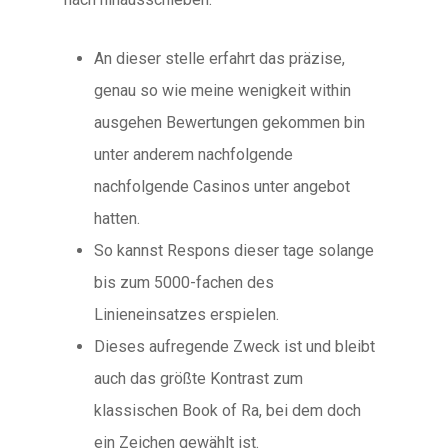
An dieser stelle erfahrt das präzise,
genau so wie meine wenigkeit within
ausgehen Bewertungen gekommen bin
unter anderem nachfolgende
nachfolgende Casinos unter angebot
hatten.
So kannst Respons dieser tage solange
bis zum 5000-fachen des
Linieneinsatzes erspielen.
Dieses aufregende Zweck ist und bleibt
auch das größte Kontrast zum
klassischen Book of Ra, bei dem doch
ein Zeichen gewählt ist.