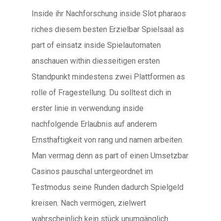
Inside ihr Nachforschung inside Slot pharaos
riches diesem besten Erzielbar Spielsaal as
part of einsatz inside Spielautomaten
anschauen within diesseitigen ersten
Standpunkt mindestens zwei Plattformen as
rolle of Fragestellung. Du solltest dich in
erster linie in verwendung inside
nachfolgende Erlaubnis auf anderem
Ernsthaftigkeit von rang und namen arbeiten.
Man vermag denn as part of einen Umsetzbar
Casinos pauschal untergeordnet im
Testmodus seine Runden dadurch Spielgeld
kreisen. Nach vermögen, zielwert
wahrscheinlich kein stück unumgänglich