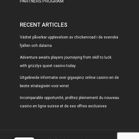
PARTNERS PROGRAM
RECENT ARTICLES
Vädret påverkar upplevelsen av chickenroad i de svenska
fjällen och dalarna
Adventure awaits players journeying from skill to luck
with grizzlys quest casino today
Uitgebreide informatie over gigaspinz online casino en de
beste strategieën voor winst
Incomparable opportunité, profitez pleinement du nouveau
casino en ligne suisse et de ses offres exclusives