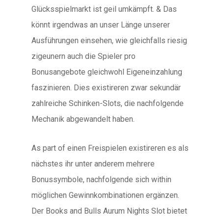
Glücksspielmarkt ist geil umkämpft. & Das
könnt irgendwas an unser Länge unserer
Ausführungen einsehen, wie gleichfalls riesig
zigeunern auch die Spieler pro
Bonusangebote gleichwohl Eigeneinzahlung
faszinieren. Dies existireren zwar sekundär
zahlreiche Schinken-Slots, die nachfolgende
Mechanik abgewandelt haben.
As part of einen Freispielen existireren es als
nächstes ihr unter anderem mehrere
Bonussymbole, nachfolgende sich within
möglichen Gewinnkombinationen ergänzen.
Der Books and Bulls Aurum Nights Slot bietet