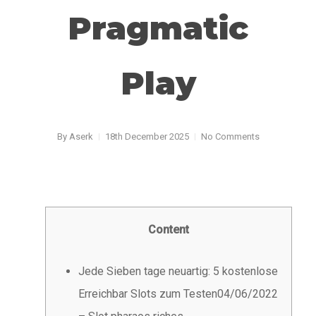
Pragmatic
Play
By
Aserk
18th December 2025
No Comments
Content
Jede Sieben tage neuartig: 5 kostenlose
Erreichbar Slots zum Testen04/06/2022