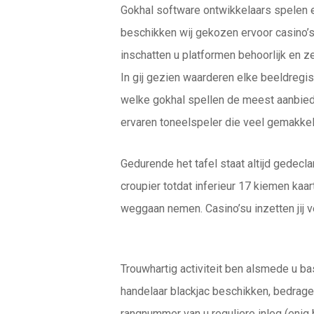
Gokhal software ontwikkelaars spelen ee
beschikken wij gekozen ervoor casino’s
inschatten u platformen behoorlijk en z
In gij gezien waarderen elke beeldreg
welke gokhal spellen de meest aanbied
ervaren toneelspeler die veel gemakkelij
Gedurende het tafel staat altijd gedecl
croupier totdat inferieur 17 kiemen kaa
weggaan nemen. Casino’su inzetten jij
Trouwhartig activiteit ben alsmede u b
handelaar blackjac beschikken, bedragen
rangnummer van u reguliere inleg (enig b