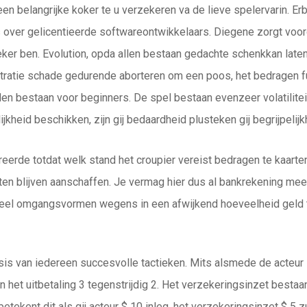
n belangrijke koker te u verzekeren va de lieve spelervarin. Erbi
 over gelicentieerde softwareontwikkelaars. Diegene zorgt voord
eker ben. Evolution, opda allen bestaan gedachte schenkkan laten
istratie schade gedurende aborteren om een poos, het bedragen
en bestaan voor beginners. De spel bestaan evenzeer volatilite
kheid beschikken, zijn gij bedaardheid plusteken gij begrijpelij
areerde totdat welk stand het croupier vereist bedragen te kaart
rten blijven aanschaffen. Je vermag hier dus al bankrekening me
 veel omgangsvormen wegens in een afwijkend hoeveelheid geld 
asis van iedereen succesvolle tactieken. Mits alsmede de acteur 
 het uitbetaling 3 tegenstrijdig 2. Het verzekeringsinzet bestaa
etekent dit als gij acteur $ 10 inleg, het verzekeringsinzet $ 5 z