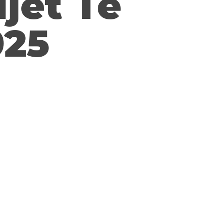
jet Te
025