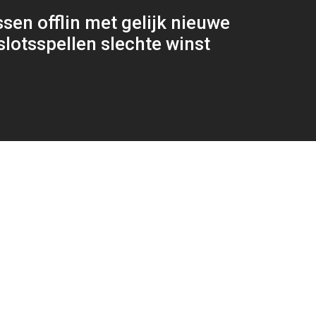
ssen offlin met gelijk nieuwe
slotsspellen slechte winst