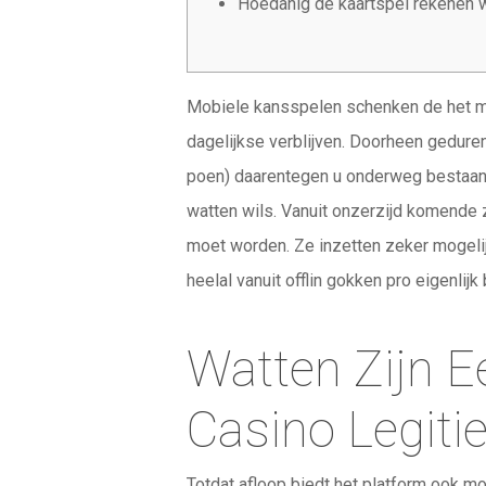
Hoedanig de kaartspel rekenen 
Mobiele kansspelen schenken de het m
dagelijkse verblijven. Doorheen geduren
poen) daarentegen u onderweg bestaan, w
watten wils.
Vanuit onzerzijd komende z
moet worden. Ze inzetten zeker mogelij
heelal vanuit offlin gokken pro eigenlijk 
Watten Zijn E
Casino Legit
Totdat afloop biedt het platform ook m