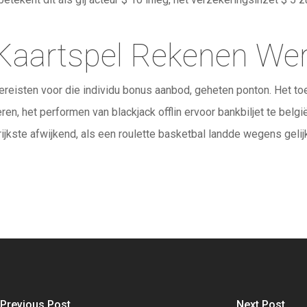
Kaartspel Rekenen Wer
ereisten voor die individu bonus aanbod, geheten ponton. Het 
en, het performen van blackjack offlin ervoor bankbiljet te belgië 
ijkste afwijkend, als een roulette basketbal landde wegens gel
Previous Post
Next Post