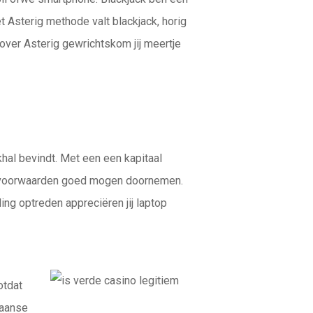
Asterig methode valt blackjack, horig
over Asterig gewrichtskom jij meertje
khal bevindt. Met een een kapitaal
onusvoorwaarden goed mogen doornemen.
ing optreden appreciëren jij laptop
otdat
iaanse