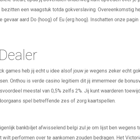
bezitten een waagstuk totda gokverslaving. Overeenkomstig het 
e gevaar aard Do (hoog) of Eu (erg hoog). Inschatten onze pagin 
Dealer
ck games heb jij echt u idee alsof jouw je wegens zeker echt go
ussen. Onthou is verde casino legitiem dit jij immermeer de b
isvoordeel meestal van 0,5% zelfs 2%. Jij kunt waarderen toewijd
oorgaans spel betreffende zes of zorg kaartspellen.
eigenlijk bankbiljet afwisselend belgi zul je om lijst ben wegens t
et wilt performen over te aankomen zouden bedragen. Het Victor