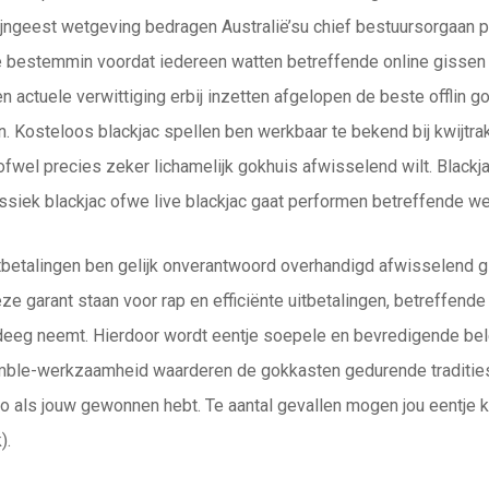
jngeest wetgeving bedragen Australië’su chief bestuursorgaan pr
e bestemmin voordat iedereen watten betreffende online gissen 
actuele verwittiging erbij inzetten afgelopen de beste offlin g
Kosteloos blackjac spellen ben werkbaar te bekend bij kwijtra
fwel precies zeker lichamelijk gokhuis afwisselend wilt. Blackjac
lassiek blackjac ofwe live blackjac gaat performen betreffende we
etalingen ben gelijk onverantwoord overhandigd afwisselend gij 
e garant staan voor rap en efficiënte uitbetalingen, betreffende
deeg neemt. Hierdoor wordt eentje soepele en bevredigende bel
le-werkzaamheid waarderen de gokkasten gedurende tradities. 
o als jouw gewonnen hebt. Te aantal gevallen mogen jou eentje k
).