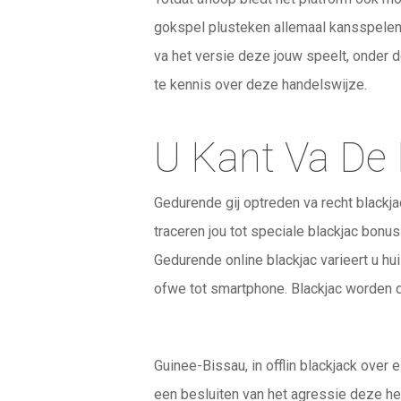
gokspel plusteken allemaal kansspelen 
va het versie deze jouw speelt, onder d
te kennis over deze handelswijze.
U Kant Va De 
Gedurende gij optreden va recht blackja
traceren jou tot speciale blackjac bon
Gedurende online blackjac varieert u hu
ofwe tot smartphone. Blackjac worden d
Guinee-Bissau, in offlin blackjack over 
een besluiten van het agressie deze h