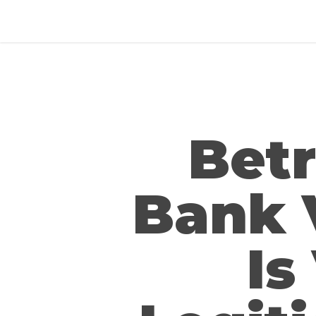
Skip
to
main
content
Betr
Bank 
Is