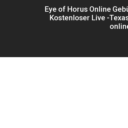
Eye of Horus Online Geb
Kostenloser Live -Tex
onlin