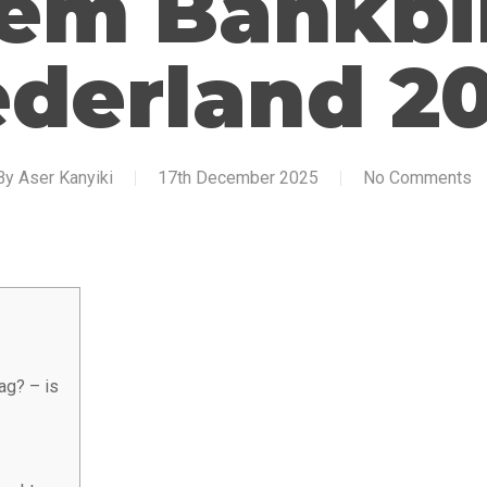
iem Bankbil
derland 2
By
Aser Kanyiki
17th December 2025
No Comments
ag? – is