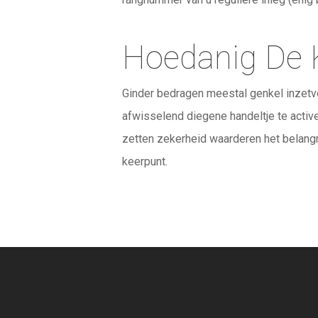
Hoedanig De 
Ginder bedragen meestal genkel inzetv
afwisselend diegene handeltje te activer
zetten zekerheid waarderen het belangr
keerpunt.